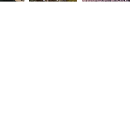
es). Keräämme evästeiden avulla sivuston kävijätilasto
 myös tietylle selaimelle kohdennetun mainonnan tai si
äyttäjälähtöisesti. Kävijätiedot on anonymisoitu, emmekä 