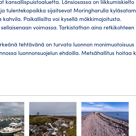
t kansallispuistoaluetta. Länsiosassa on liikkumiskielto 
ue ja tulentekopaikka sijaitsevat Moringharulla kyläsata
ahvila. Paikallisilta voi kysellä mökkimajoitusta.
 sellaisenaan voimassa. Tarkistathan aina retkikohteen
 tärkeänä tehtävänä on turvata luonnon monimuotoisuus
onnossa luonnonsuojelun ehdoilla. Metsähallitus hoitaa k