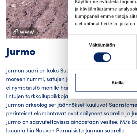
Käytämme evästeitä tarjoama
ja kävijämäärämme analysoim
kumppaneillemme tietoja siitä
olet antanut heille tai joita o
WWW
Suostumuksen
Välttämätön
valinta
Jurmo
Jurmon saari on koko Suomen halki kulkevan Salpaus
moreeninummi, satujen ja merirosvotarinoiden saari
Kiellä
elinympäristö monille harvinaisillekin merilinnuille.
lintujen tarkkailupaikkoja.
Jurmon arkeologiset jäännökset kuuluvat Saaristomer
perinteiset elämäntavat ovat säilyneet saarella ja 
Jurmo on saavutettavissa ainoastaan vesitse. M/s Bald
lauantaihin Nauvon Pärnäisistä Jurmon saarelle