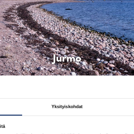
Jurmo
Yksityiskohdat
itä