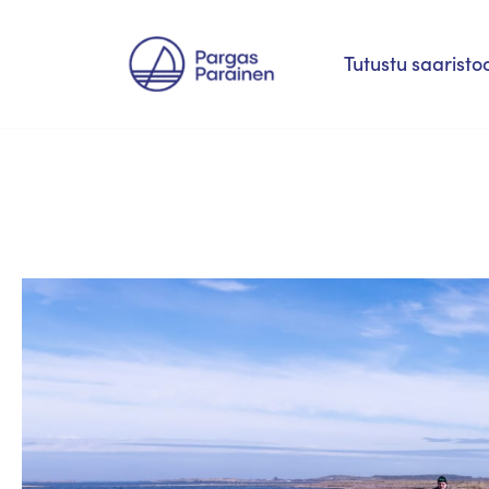
Siirry
Tutustu saaristo
suoraan
sisältöön