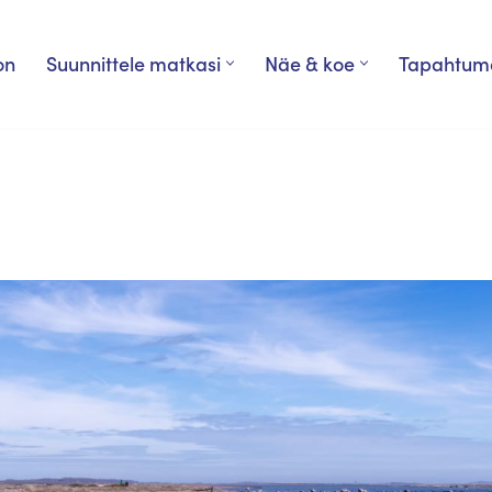
on
Suunnittele matkasi
Näe & koe
Tapahtum