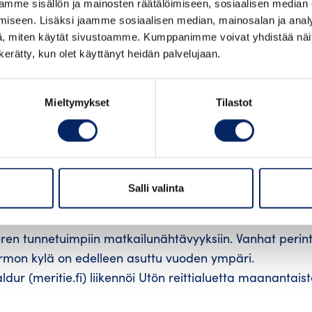
mme sisällön ja mainosten räätälöimiseen, sosiaalisen median
iseen. Lisäksi jaamme sosiaalisen median, mainosalan ja analy
, miten käytät sivustoamme. Kumppanimme voivat yhdistää näitä t
n kerätty, kun olet käyttänyt heidän palvelujaan.
Mieltymykset
Tilastot
selän viimeinen maanpäällinen jatke, lähes puuton
. Laajat kanervanummet kivikkorantoineen ovat otollin
Salli valinta
 Kevät- ja syysmuuttoaikoina Jurmo on yksi saariston par
en tunnetuimpiin matkailunähtävyyksiin. Vanhat perint
Jurmon kylä on edelleen asuttu vuoden ympäri.
ur (meritie.fi) liikennöi Utön reittialuetta maanantais