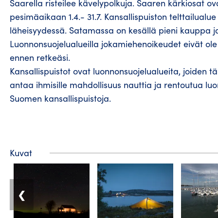
Saarella risteilee kävelypolkuja. Saaren kärkiosat ova
pesimäaikaan 1.4.- 31.7. Kansallispuiston telttailual
läheisyydessä. Satamassa on kesällä pieni kauppa ja k
Luonnonsuojelualueilla jokamiehenoikeudet eivät ole
ennen retkeäsi.
Kansallispuistot ovat luonnonsuojelualueita, joiden
antaa ihmisille mahdollisuus nauttia ja rentoutua lu
Suomen kansallispuistoja.
Kuvat
❮