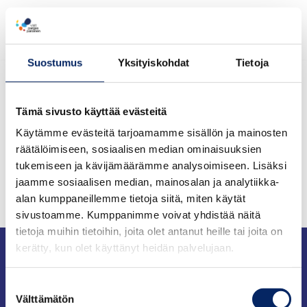
Menu
Siirry
suoraan
Suostumus
Yksityiskohdat
Tietoja
sisältöön
Home
»
Nagu
Tämä sivusto käyttää evästeitä
Käytämme evästeitä tarjoamamme sisällön ja mainosten
Nagu
räätälöimiseen, sosiaalisen median ominaisuuksien
tukemiseen ja kävijämäärämme analysoimiseen. Lisäksi
jaamme sosiaalisen median, mainosalan ja analytiikka-
alan kumppaneillemme tietoja siitä, miten käytät
sivustoamme. Kumppanimme voivat yhdistää näitä
tietoja muihin tietoihin, joita olet antanut heille tai joita on
Matkailuneuvonta
kerätty, kun olet käyttänyt heidän palvelujaan.
Puhelin: +358 400 117 123
Suostumuksen
Välttämätön
valinta
Sähköposti: visit@pargas.fi