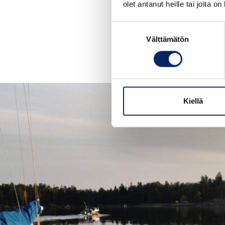
olet antanut heille tai joita o
Suostumuksen
Välttämätön
valinta
Kiellä