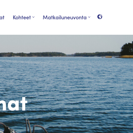
at
Kohteet
Matkailuneuvonta
mat