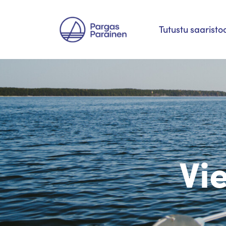
Siirry
Tutustu saaristo
suoraan
sisältöön
Vi