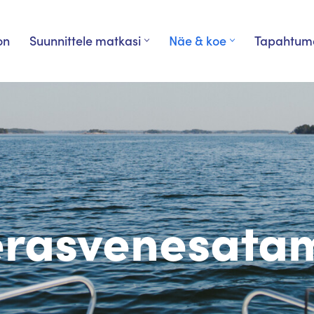
on
Suunnittele matkasi
Näe & koe
Tapahtum
erasvenesata