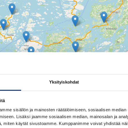
2
2
2
Yksityiskohdat
Aktiviteetit saaristossa
itä
mme sisällön ja mainosten räätälöimiseen, sosiaalisen median
iseen. Lisäksi jaamme sosiaalisen median, mainosalan ja analy
, miten käytät sivustoamme. Kumppanimme voivat yhdistää näitä t