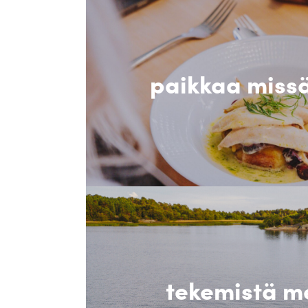
paikkaa miss
tekemistä m