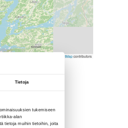
Leaflet
, ©
OpenStreetMap
contributors
Tietoja
 ominaisuuksien tukemiseen
tiikka-alan
ietoja muihin tietoihin, joita