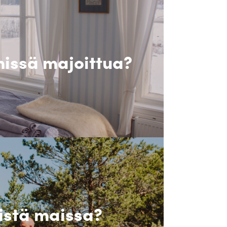
issä majoittua?
istä maissa?