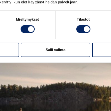
n kerätty, kun olet käyttänyt heidän palvelujaan.
Aktiviteetit maissa
Aktiviteetit merellä
Mieltymykset
Tilastot
Salli valinta