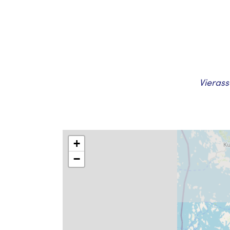
Vierass
+
−