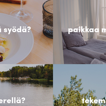
ä syödä?
paikkaa m
erellä?
tekem