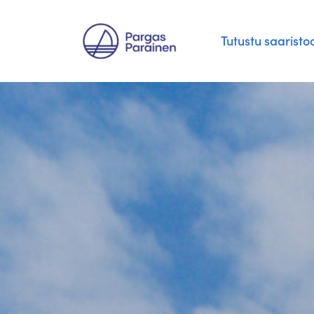
Siirry
Tutustu saaristo
suoraan
sisältöön