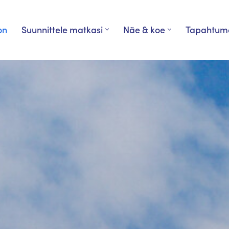
on
Suunnittele matkasi
Näe & koe
Tapahtum