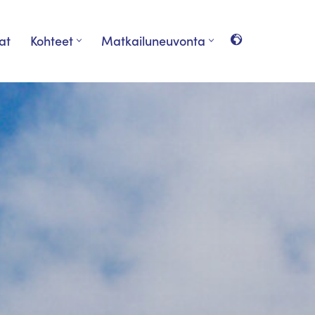
at
Kohteet
Matkailuneuvonta