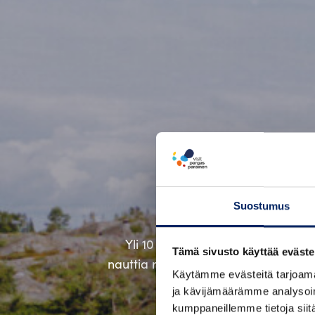
Maail
Suostumus
Yli 10 000 saarta ja kuusi elävää 
Tämä sivusto käyttää eväste
nauttia rauhallisista luontoelämyksis
Käytämme evästeitä tarjoama
ja kävijämäärämme analysoim
kumppaneillemme tietoja siitä