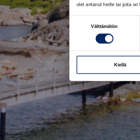
olet antanut heille tai joita o
Suostumuksen
Välttämätön
valinta
Kiellä