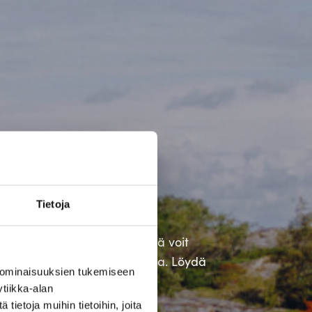
tuisin
Tietoja
lle ei löydy vertaista. Täällä voit
a syntyneestä ruokakulttuurista. Löydä
 ominaisuuksien tukemiseen
.
tiikka-alan
ietoja muihin tietoihin, joita