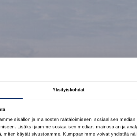
man ainutlaa
saaristo
Yksityiskohdat
saaristokohdetta tekevät Paraisten saaristosta paikan, jo
itä
tä, aktiivisista seikkailuista ja saariston raaka-aineist
mme sisällön ja mainosten räätälöimiseen, sosiaalisen median
oma suosikkisi – jokainen saari kertoo omaa tarinaansa
iseen. Lisäksi jaamme sosiaalisen median, mainosalan ja analy
, miten käytät sivustoamme. Kumppanimme voivat yhdistää näitä t