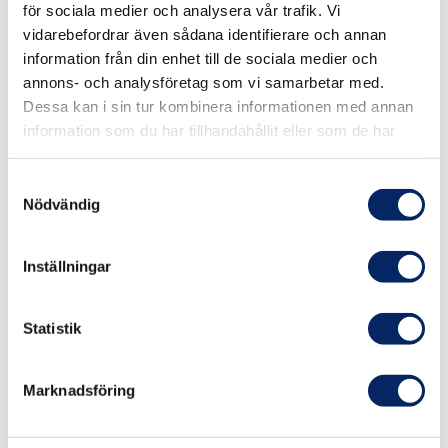
för sociala medier och analysera vår trafik. Vi
vidarebefordrar även sådana identifierare och annan
information från din enhet till de sociala medier och
annons- och analysföretag som vi samarbetar med.
2
Dessa kan i sin tur kombinera informationen med annan
information som du har tillhandahållit eller som de har
2
samlat in när du har använt deras tjänster.
2
Samtyckesval
Nödvändig
Inställningar
Leaflet
, ©
OpenStreetMap
contributors
Statistik
Marknadsföring