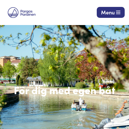
Menu
Hoppa
till
innehåll
För dig med egen båt