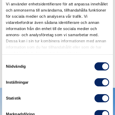
Vi använder enhetsidentifierare för att anpassa innehållet
Med
tåg
och annonserna till användarna, tillhandahålla funktioner
för sociala medier och analysera vår trafik. Vi
Med bil
vidarebefordrar även sådana identifierare och annan
information från din enhet till de sociala medier och
annons- och analysföretag som vi samarbetar med.
Med båt
Dessa kan i sin tur kombinera informationen med annan
information som du har tillhandahållit eller som de har
Med flyg
samlat in när du har använt deras tjänster.
Samtyckesval
Nödvändig
Inställningar
Statistik
Marknadsföring