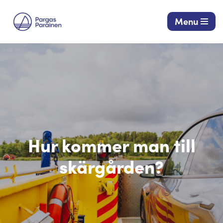
Menu
Hoppa
till
innehåll
Hur kommer man till
skärgården?