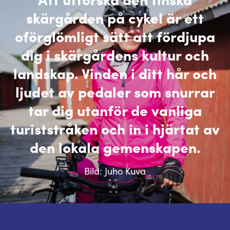
skärgården på cykel är ett
oförglömligt sätt att fördjupa
dig i skärgårdens kultur och
landskap. Vinden i ditt hår och
ljudet av pedaler som snurrar
tar dig utanför de vanliga
turiststråken och in i hjärtat av
den lokala gemenskapen.
Bild: Juho Kuva
Turistinformation