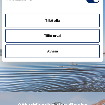
Tillåt alla
Hur fungerar färjorna?
Tillåt urval
Avvisa
Att utforska den finska