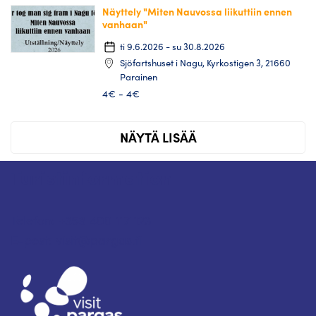
Näyttely "Miten Nauvossa liikuttiin ennen
vanhaan"
ti 9.6.2026 - su 30.8.2026
Sjöfartshuset i Nagu, Kyrkostigen 3, 21660
Parainen
4€ - 4€
NÄYTÄ LISÄÄ
Turistinformation
Telefon: +358 400 117 123
E-post: visit@pargas.fi