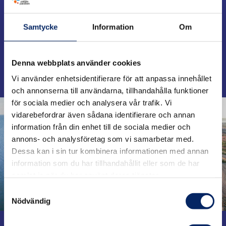
Varför är detta viktigt?
Samtycke
Information
Om
Hur gör jag?
Denna webbplats använder cookies
Vi använder enhetsidentifierare för att anpassa innehållet
och annonserna till användarna, tillhandahålla funktioner
för sociala medier och analysera vår trafik. Vi
vidarebefordrar även sådana identifierare och annan
information från din enhet till de sociala medier och
annons- och analysföretag som vi samarbetar med.
Dessa kan i sin tur kombinera informationen med annan
information som du har tillhandahållit eller som de har
samlat in när du har använt deras tjänster.
Samtyckesval
Nödvändig