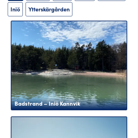
Iniö
Ytterskärgården
Badstrand – Iniö Kannvik