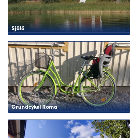
Själö
Grundcykel Roma