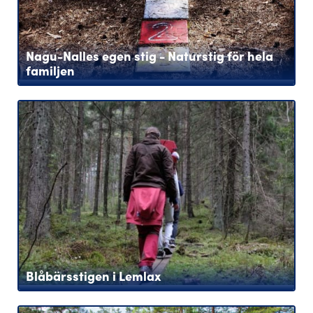
Nagu-Nalles egen stig - Naturstig för hela
familjen
Blåbärsstigen i Lemlax