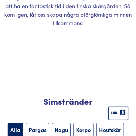
att ha en fantastisk tid i den finska skärgården. Så
kom igen, låt oss skapa några oförglömliga minnen
tillsammans!
Simstränder
list
map
Alla
Pargas
Nagu
Korpo
Houtskär