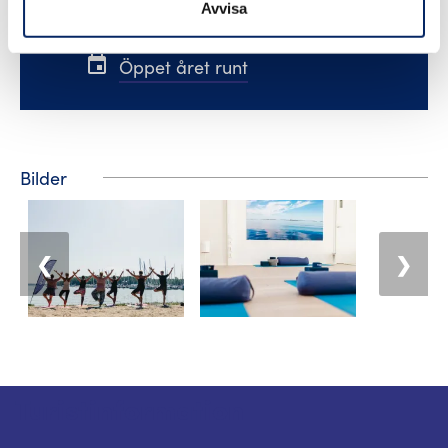
Avvisa
map
Google Maps
event
Öppet året runt
Bilder
❮
❯
Turistinformation