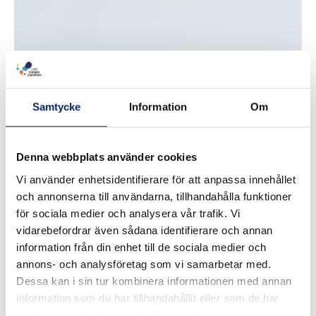
Yoga
Samtycke
Information
Om
Archipelago
Denna webbplats använder cookies
Vi använder enhetsidentifierare för att anpassa innehållet
och annonserna till användarna, tillhandahålla funktioner
för sociala medier och analysera vår trafik. Vi
vidarebefordrar även sådana identifierare och annan
information från din enhet till de sociala medier och
annons- och analysföretag som vi samarbetar med.
Dessa kan i sin tur kombinera informationen med annan
information som du har tillhandahållit eller som de har
samlat in när du har använt deras tjänster.