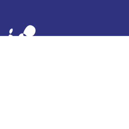
Telefon: +358 400 117 123
E-post: visit@pargas.fi
Vår webbplats använder cookies. Vi använder
cookies för att samla in och analysera statistik över
besökare på webbplatsen. Besökaruppgifterna är
anonyma och uppgifterna delas inte till tredje part.
Den insamlade informationen kan användas för
reklam som är riktad till en specifik typ av
webbläsare. Vårt mål är att utveckla webbplatsen
och innehållet från en användarorienterad
synvinkel. Genom att använda denna webbplats