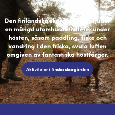
Den finländska skärgården erbjuder
en mängd utomhusaktiviteter under
hösten, såsom paddling, fiske och
vandring i den friska, svala luften
omgiven av fantastiska höstfärger.
Aktiviteter i finska skärgården
Turistinformation