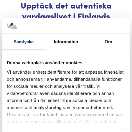
Upptäck det autentiska
vardagslivet i Finlands
skärgårdsbyar
Ta dig tid att besöka den yttre skärgården.
Samtycke
Information
Om
Vardagen i skärgårdsbyarna fortsätter året runt
med barn som går till skolan, arbete och
Denna webbplats använder cookies
fritidsaktiviteter, och öborna själva har mer tid att
Vi använder enhetsidentifierare för att anpassa innehållet
stanna upp och utbyta några ord med dig i
och annonserna till användarna, tillhandahålla funktioner
bybutiken. Som besökare under de lugnare
för sociala medier och analysera vår trafik. Vi
säsongerna blir du en del av öbornas vardagsliv.
vidarebefordrar även sådana identifierare och annan
Ombord på en färja tillsammans med
information från din enhet till de sociala medier och
lokalbefolkningen är det lätt att starta en
annons- och analysföretag som vi samarbetar med.
konversation om du är nyfiken på din omgivning.
Dessa kan i sin tur kombinera informationen med annan
information som du har tillhandahållit eller som de har
Vanligtvis är lokalbefolkningen också nyfiken på
samlat in när du har använt deras tjänster.
vem du är.