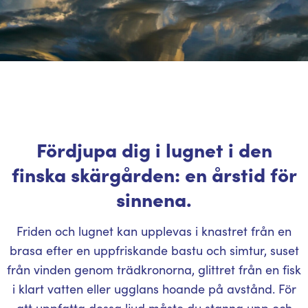
Fördjupa dig i lugnet i den
finska skärgården: en årstid för
sinnena.
Friden och lugnet kan upplevas i knastret från en
brasa efter en uppfriskande bastu och simtur, suset
från vinden genom trädkronorna, glittret från en fisk
i klart vatten eller ugglans hoande på avstånd. För
att uppfatta dessa ljud måste du stanna upp och