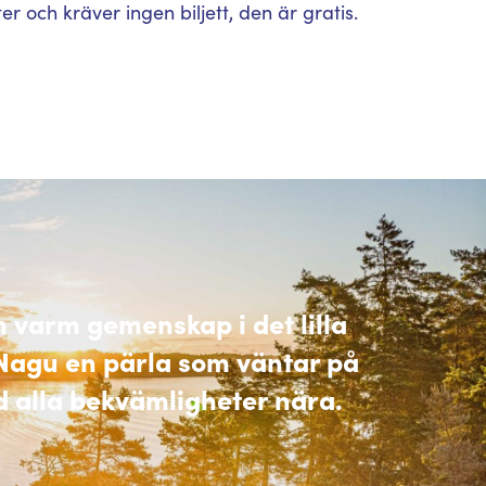
r och kräver ingen biljett, den är gratis.
 varm gemenskap i det lilla
r Nagu en pärla som väntar på
d alla bekvämligheter nära.