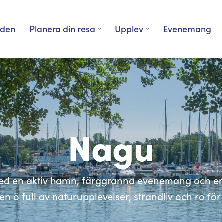
rden
Planera din resa
Upplev
Evenemang
Nagu
 med en aktiv hamn, färggranna evenemang och e
en ö full av naturupplevelser, strandliv och ro för 