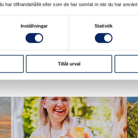
har tillhandahållit eller som de har samlat in när du har använt 
Konstutställning i Nagu bibliotek: Risto Honkaharju:
Pro N
På havet – för evigt
Inställningar
Statistik
tor
ons 5.8.2026 - tis 29.9.2026
Ki
Nagu bibliotek, Sportgränd 1, 21660 Nagu
Kostnadsfri
Tillåt urval
VISA FLER