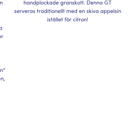
ån
handplockade granskott. Denna GT
serveras traditionellt med en skiva appelsin
istället för citron!
ra
er
n”
n,