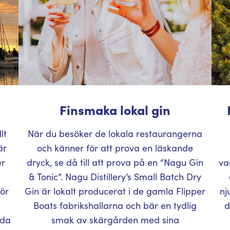
Finsmaka lokal gin
lt
När du besöker de lokala restaurangerna
är
och känner för att prova en läskande
er
dryck, se då till att prova på en “Nagu Gin
va
& Tonic”. Nagu Distillery’s Small Batch Dry
för
Gin är lokalt producerat i de gamla Flipper
nj
Boats fabrikshallarna och bär en tydlig
d
öda
smak av skärgården med sina