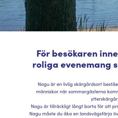
För besökaren inneb
roliga evenemang s
Nagu är en livlig skärgårdsort best
människor när sommargästerna kommer 
ytterskärgår
Nagu är tillräckligt långt borta för att p
Nagu måste du åka en landsvägsfärja öve