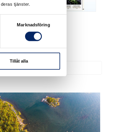
deras tjänster.
agu Bladet deadline
Marknadsföring
 13.8.2026 kl 0:00 - 23:00 | +3 datum
rkkovalli 2, 21660 Nauvo
Tillåt alla