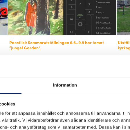
Paratiisi: Sommarutställningen 6.6–9.9 har temat
Utstäl
”Jungel Garden”.
kyrko
lör 6.6.2026 - ons 9.9.2026
ti
Norrstrandsvägen 1092, 21660 Nagu
Ky
Kostnad
Information
cookies
e för att anpassa innehållet och annonserna till användarna, tillh
vår trafik. Vi vidarebefordrar även sådana identifierare och anna
nnons- och analysföretag som vi samarbetar med. Dessa kan i sin