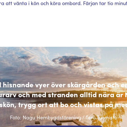
ra att vänta i kön och köra ombord. Färjan tar tio minute
hisnande vyer över skärgården och en
turarv och med stranden alltid nära ä
skön, trygg ort att bo och vistas på me
Foto: Nagu Hembygdsförening / Tero Tuomisto