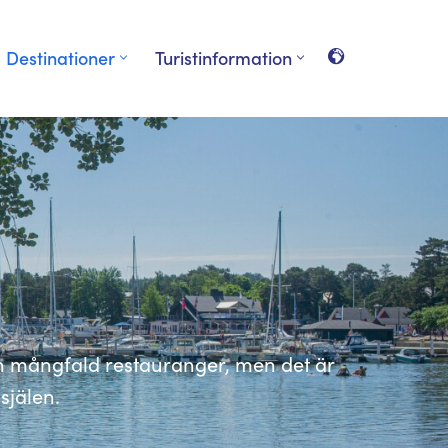
Destinationer
Turistinformation
n mångfald restauranger, men det är
själen.