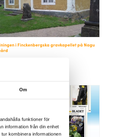
lningen i Finckenbergska gravkapellet på Nagu
gård
s 9.6.2026 - mån 31.8.2026
rkvallen 1, 21660 Nagu
sfri
Om
andahålla funktioner för
n information från din enhet
 tur kombinera informationen