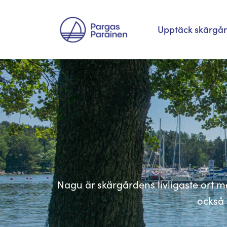
Hoppa
Upptäck skärgå
till
innehåll
Nagu är skärgårdens livligaste ort
också 