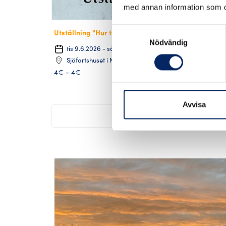
med annan information som du 
Samtyckesval
Utställning "Hur tog man sig fram i Nagu förr"
Nödvändig
tis 9.6.2026 - sön 30.8.2026
Sjöfartshuset i Nagu, Kyrkostigen 3, 21660 Parainen
4€ - 4€
Avvisa