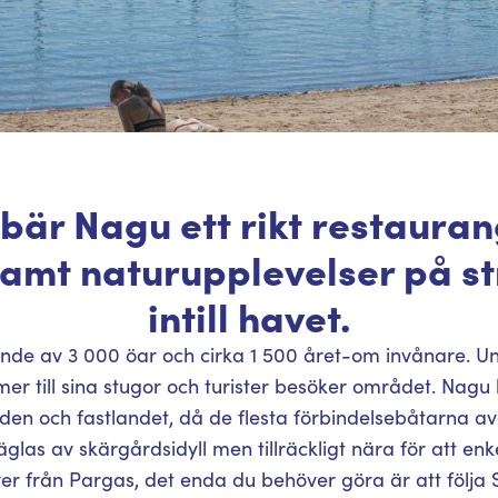
är Nagu ett rikt restaurang
amt naturupplevelser på str
intill havet.
ående av 3 000 öar och cirka 1 500 året-om invånare.
till sina stugor och turister besöker området. Nagu
den och fastlandet, då de flesta förbindelsebåtarna av
räglas av skärgårdsidyll men tillräckligt nära för att enk
r från Pargas, det enda du behöver göra är att följa 