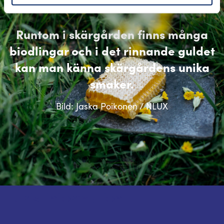
Runtom i skärgården finns många
biodlingar och i det rinnande guldet
kan man känna skärgårdens unika
smaker.
Bild: Jaska Poikonen / NLUX
Turistinformation