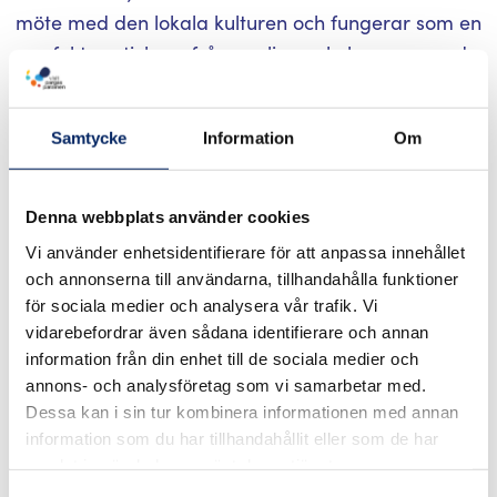
möte med den lokala kulturen och fungerar som en
perfekt avstickare från vanliga cykel-, promenad-
eller bilrundturer.
Samtycke
Information
Om
Denna webbplats använder cookies
Vi använder enhetsidentifierare för att anpassa innehållet
och annonserna till användarna, tillhandahålla funktioner
för sociala medier och analysera vår trafik. Vi
vidarebefordrar även sådana identifierare och annan
information från din enhet till de sociala medier och
Från härlig nypotatis till läcker
annons- och analysföretag som vi samarbetar med.
honung
Dessa kan i sin tur kombinera informationen med annan
information som du har tillhandahållit eller som de har
samlat in när du har använt deras tjänster.
En avkopplande dagsutflykt från din hyrda stuga