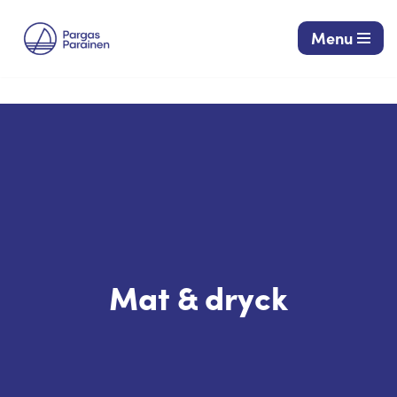
Menu
Hoppa
till
innehåll
Mat & dryck