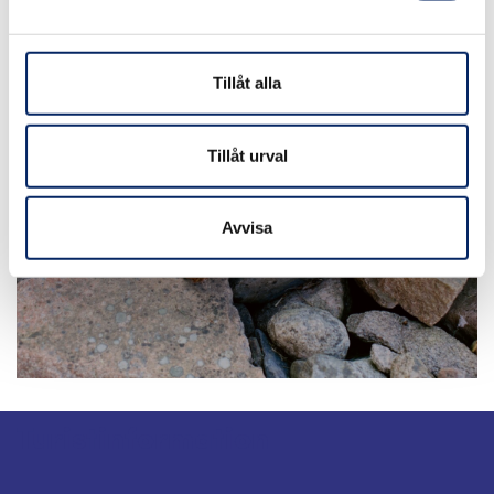
Tillåt alla
Gårdsbodar
Tillåt urval
Avvisa
Turistinformation