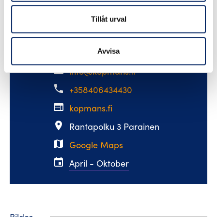
varje dag och av naturens gåvor från vår
Tillåt urval
trädgård gör vi bland annat geléer.
Avvisa
email
info@kopmans.fi
phone
+358406434430
web
kopmans.fi
place
Rantapolku 3 Parainen
map
Google Maps
event
April - Oktober
Bilder