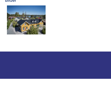
Turistinformation
Telefon: +358 400 117 123
E-post: visit@pargas.fi