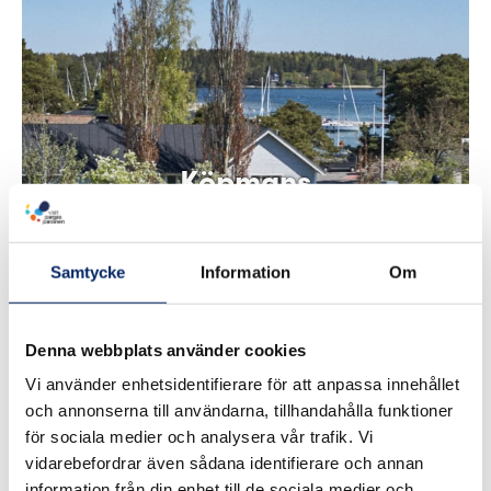
Köpmans
Restaurant &
Café
Samtycke
Information
Om
Denna webbplats använder cookies
Vi använder enhetsidentifierare för att anpassa innehållet
och annonserna till användarna, tillhandahålla funktioner
för sociala medier och analysera vår trafik. Vi
vidarebefordrar även sådana identifierare och annan
information från din enhet till de sociala medier och