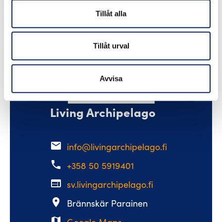
glamorösa tältupplevelse med något av vårt
Tillåt alla
serviceutbud på ön, som tex. bastu, mat eller
friluftsaktiviteter.
Tillåt urval
Läs mer
Avvisa
Living Archipelago
email
info@livingarchipelago.fi
phone
+358 50 5919401
web
sv.livingarchipelago.fi
place
Brännskär Parainen
map
Google Maps