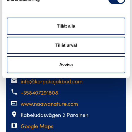
Tillåt alla
Tillåt urval
Naawa - Nature Awakening
Avvisa
email
info@korpokajakbod.com
phone
+358407291808
web
www.naawanature.com
place
Kabeluddsvägen 2 Parainen
map
Google Maps