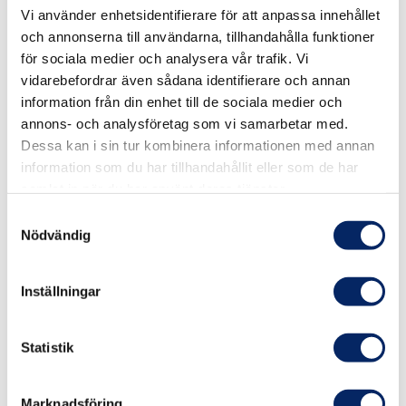
Vi använder enhetsidentifierare för att anpassa innehållet
och annonserna till användarna, tillhandahålla funktioner
för sociala medier och analysera vår trafik. Vi
vidarebefordrar även sådana identifierare och annan
information från din enhet till de sociala medier och
annons- och analysföretag som vi samarbetar med.
Dessa kan i sin tur kombinera informationen med annan
information som du har tillhandahållit eller som de har
samlat in när du har använt deras tjänster.
Samtyckesval
Nödvändig
Nybörjarens kajaktur
Inställningar
En kort dagstur i skärgården. Passande för
Statistik
nybörjare eller vardagsäventyrare.
Läs mer
Marknadsföring