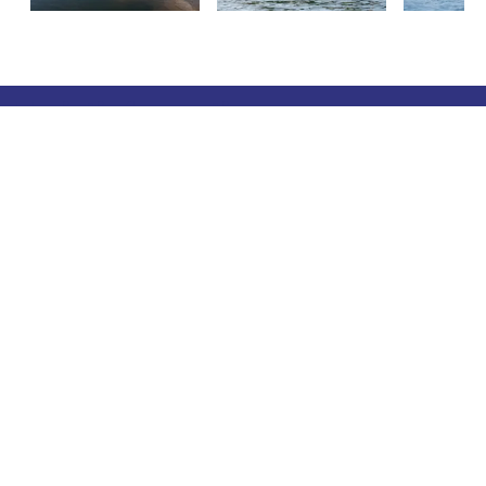
Turistinformation
Telefon: +358 400 117 123
E-post: visit@pargas.fi
Vår webbplats använder cookies. Vi använder
cookies för att samla in och analysera statistik över
besökare på webbplatsen. Besökaruppgifterna är
anonyma och uppgifterna delas inte till tredje part.