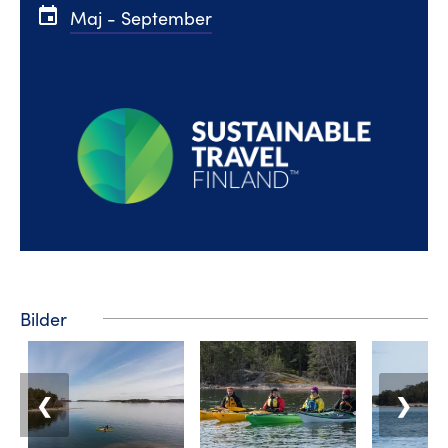
event
Maj - September
Bilder
❮
❯