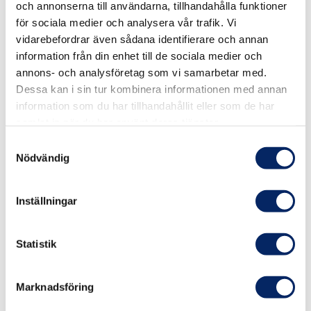
och annonserna till användarna, tillhandahålla funktioner
för sociala medier och analysera vår trafik. Vi
vidarebefordrar även sådana identifierare och annan
information från din enhet till de sociala medier och
annons- och analysföretag som vi samarbetar med.
Dessa kan i sin tur kombinera informationen med annan
information som du har tillhandahållit eller som de har
samlat in när du har använt deras tjänster.
Samtyckesval
Nödvändig
Jurmo
Inställningar
Jurmo ö är den sista landslingan av
Statistik
Salpausselkä, som löper tvärs över hela
Finland. Jurmo är en nästan trädlös moränhed,
Marknadsföring
sagornas och sjörövarnas ö. De vida