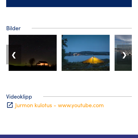
Bilder
❮
❯
Videoklipp
open_in_new
Jurmon kulotus - www.youtube.com