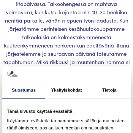
iltapäivässä. Talkoohengessä on mahtava
voimavara, kun kutsu kajahtaa niin 10-20 henkilöä
rientää paikalle, vähän riippuen työn laadusta. Kun
järjestämme perinteisen kesähuutokauppamme
talkoolaisia on kolmestakymmenestä
kuuteenkymmeneen henkeen kun edeltävänä iltana
järjestelemme ja seuraavan päivänä toteutamme
tapahtuman. Mikä rikkaus! Ja muutenhan homma ei
toimisi. Niin kuin monissa Nauvon kylissä
kesäasukkaamme on meille suuri ilon aihe. He ovat
olleet aktiivisesti mukana jo kyläyhdistystä
Suostumus
Yksityiskohdat
Tietoja
perustaessa, läpi vuosien ja edelleenkin tänä
päivänä. Ilman tätä yhteistyötä vakioasukkaiden ja
kesäasukkaiden välillä kylämme ei olisi
Tämä sivusto käyttää evästeitä
samanlaisensa.
Käytämme evästeitä tarjoamamme sisällön ja mainosten
räätälöimiseen, sosiaalisen median ominaisuuksien