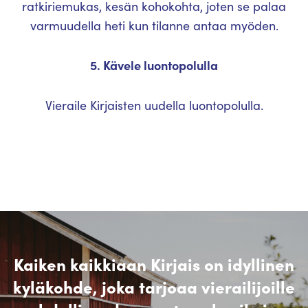
ratkiriemukas, kesän kohokohta, joten se palaa
varmuudella heti kun tilanne antaa myöden.
5. Kävele luontopolulla
Vieraile Kirjaisten uudella luontopolulla.
Kaiken kaikkiaan Kirjais on idyllinen
kyläkohde, joka tarjoaa vierailijoille