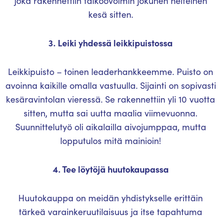
joka rakennettiin talkoovoimin jokunen helteinen
kesä sitten.
3. Leiki yhdessä leikkipuistossa
Leikkipuisto – toinen leaderhankkeemme. Puisto on
avoinna kaikille omalla vastuulla. Sijainti on sopivasti
kesäravintolan vieressä. Se rakennettiin yli 10 vuotta
sitten, mutta sai uutta maalia viimevuonna.
Suunnittelutyö oli aikalailla aivojumppaa, mutta
lopputulos mitä mainioin!
4. Tee löytöjä huutokaupassa
Huutokauppa on meidän yhdistykselle erittäin
tärkeä varainkeruutilaisuus ja itse tapahtuma