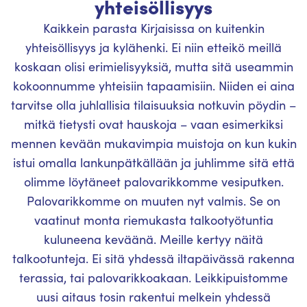
yhteisöllisyys
Kaikkein parasta Kirjaisissa on kuitenkin
yhteisöllisyys ja kylähenki. Ei niin etteikö meillä
koskaan olisi erimielisyyksiä, mutta sitä useammin
kokoonnumme yhteisiin tapaamisiin. Niiden ei aina
tarvitse olla juhlallisia tilaisuuksia notkuvin pöydin –
mitkä tietysti ovat hauskoja – vaan esimerkiksi
mennen kevään mukavimpia muistoja on kun kukin
istui omalla lankunpätkällään ja juhlimme sitä että
olimme löytäneet palovarikkomme vesiputken.
Palovarikkomme on muuten nyt valmis. Se on
vaatinut monta riemukasta talkootyötuntia
kuluneena keväänä. Meille kertyy näitä
talkootunteja. Ei sitä yhdessä iltapäivässä rakenna
terassia, tai palovarikkoakaan. Leikkipuistomme
uusi aitaus tosin rakentui melkein yhdessä