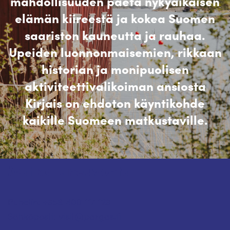
mahdollisuuden paeta nykyaikaisen
elämän kiireestä ja kokea Suomen
saariston kauneutta ja rauhaa.
Upeiden luonnonmaisemien, rikkaan
historian ja monipuolisen
aktiviteettivalikoiman ansiosta
Kirjais on ehdoton käyntikohde
kaikille Suomeen matkustaville.
Matkailuneuvonta
Puhelin: +358 400 117 123
Sähköposti: visit@pargas.fi