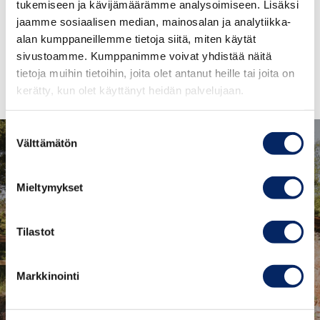
tukemiseen ja kävijämäärämme analysoimiseen. Lisäksi
Teksti: Alice Björklöf
jaamme sosiaalisen median, mainosalan ja analytiikka-
alan kumppaneillemme tietoja siitä, miten käytät
sivustoamme. Kumppanimme voivat yhdistää näitä
tietoja muihin tietoihin, joita olet antanut heille tai joita on
kerätty, kun olet käyttänyt heidän palvelujaan.
Suostumuksen
Välttämätön
valinta
Mieltymykset
Tilastot
Kirjais on myös erinomainen kohde
niille, jotka ovat kiinnostuneita
Markkinointi
historiasta ja kulttuurista.