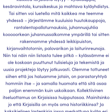
kesäravintola, kurssikeskus ja mahtava kyläyhdistys.
Tai sitten voi luetella mitä kaikkea me teemme
yhdessä – järjestämme kuuluisia huutokauppoja,
rantalentopalloturnauksia, juhannusjuhlia
kooooorkean juhannussalkomme ympärillä tai sitten
rakennamme yhdessä leikkipuiston,
kirjanvaihtotornin, palovarikon ja laiturinreunoja.
Niin tai näin niin listasta tulee pitkä – kylässämme ei
ole koskaan puuttunut tulisieluja ja tekemistä ja
uusia projekteja löytyy jatkuvasti. Olemme tottuneet
siihen että jos haluamme jotain, on parastaryhtyä
hommiin itse – ja samalla huomata että sitä osaa
paljon enemmän kuin uskoikaan. Kollektiivinen
itseluottamus on Kirjaisissa huipputasoa. Mainitsinko
jo että Kirjaisilla on myös oma historiikkinsa? Ja
kaksikielinen lastenkirja jossa merkattuna kylän eri