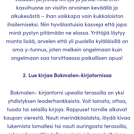
kasvihuone on visiitin arvoinen keväällä ja
alkukesästä – ihan vaikkapa vain kukkaloiston
ihailemiseksi. Niin hyvälaatuisia kasveja että jopa
minä pystyn pitämään ne elossa. Yrittäjiä löytyy
monta lisää, arvelen että yli puolella kyläläisillä on
oma y-tunnus, joten melkein ongelmaan kuin
ongelmaan saa tarvittaessa paikallisen apua!
2. Lue kirjaa Bokmalen-kirjatornissa
Bokmalen- kirjantorni upealla terassilla on yksi
yhdistyksen leaderhankkeista. Voit lainata, ottaa,
tuoda tai selailla kirjoja. Rappuset tornille alkavat
kaupan vierestä. Nauti merinäköalalsta, löydä kivaa
lukemista lomallesi tai nauti auringosta terassilla,