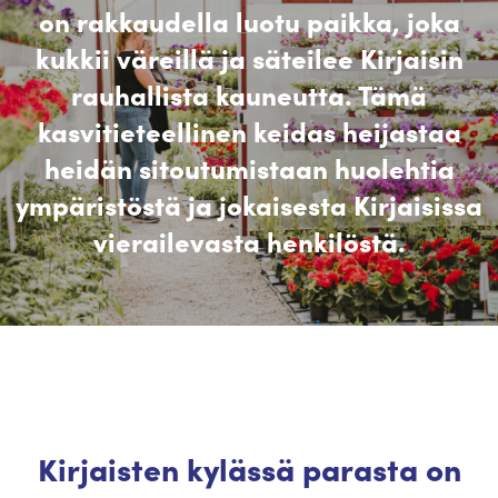
on rakkaudella luotu paikka, joka
kukkii väreillä ja säteilee Kirjaisin
rauhallista kauneutta. Tämä
kasvitieteellinen keidas heijastaa
heidän sitoutumistaan ​​huolehtia
ympäristöstä ja jokaisesta Kirjaisissa
vierailevasta henkilöstä.
Kirjaisten kylässä parasta on