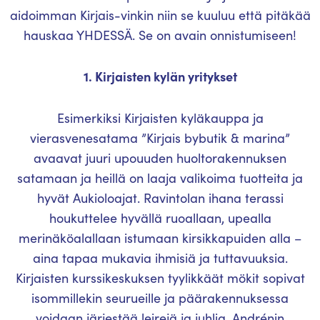
aidoimman Kirjais-vinkin niin se kuuluu että pitäkää
hauskaa YHDESSÄ. Se on avain onnistumiseen!
1. Kirjaisten kylän yritykset
Esimerkiksi Kirjaisten kyläkauppa ja
vierasvenesatama ”Kirjais bybutik & marina”
avaavat juuri upouuden huoltorakennuksen
satamaan ja heillä on laaja valikoima tuotteita ja
hyvät Aukioloajat. Ravintolan ihana terassi
houkuttelee hyvällä ruoallaan, upealla
merinäköalallaan istumaan kirsikkapuiden alla –
aina tapaa mukavia ihmisiä ja tuttavuuksia.
Kirjaisten kurssikeskuksen tyylikkäät mökit sopivat
isommillekin seurueille ja päärakennuksessa
voidaan järjestää leirejä ja juhlia. Andrénin