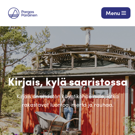
Menu
Siirry
suoraan
sisältöön
Kirjais, kylä saaristossa
Kirjais on ehdoton käyntikohde niille, jotka
rakastavat luontoa, merta ja rauhaa.