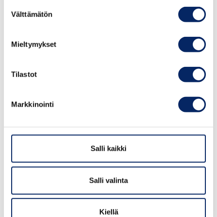
Suostumuksen
Välttämätön
valinta
Mieltymykset
Tilastot
Hotel Hyppeis värdshus: Idyllinen
majoitus meren äärellä
Markkinointi
Salli kaikki
Salli valinta
Kiellä