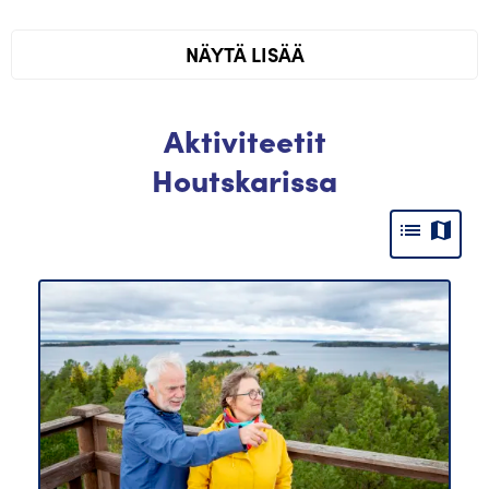
NÄYTÄ LISÄÄ
Aktiviteetit
Houtskarissa
list
map