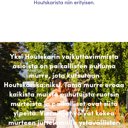
Houtskarista niin erityisen.
Yksi Houtskarin vaikuttavimmista
asioista on paikallisten puhuma
murre, jota kutsutaan
Houtskärska:niksi. Tämä murre eroaa
kaikista muista puhutuista ruotsin
murteista ja paikalliset ovat siitä
ylpeitä. Vierailijat voivat kokea
murteen juttelemalla ystävällisten