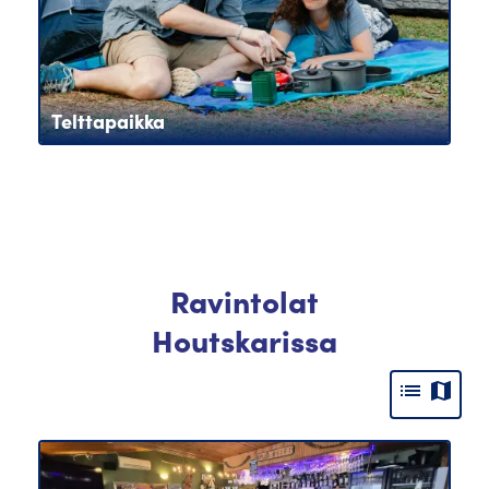
Telttapaikka
Ravintolat
Houtskarissa
list
map