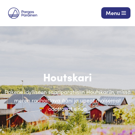
Menu
Siirry
suoraan
sisältöön
Houtskari
Pakene idylliseen saariparatiisiin Houtskariin, missä
meren rauhoittava ääni ja upeat maisemat
odottavat sinua