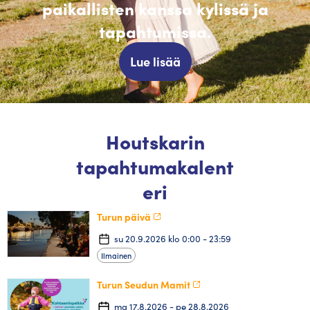
paikallisten kanssa kylissä ja
tapahtumissa.
Lue lisää
Houtskarin
tapahtumakalent
eri
Turun päivä
su 20.9.2026 klo 0:00 - 23:59
Ilmainen
Turun Seudun Mamit
ma 17.8.2026 - pe 28.8.2026