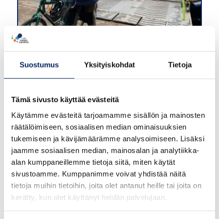
Nåtön luontopolku
Suostumus
Yksityiskohdat
Tietoja
Tämä sivusto käyttää evästeitä
Käytämme evästeitä tarjoamamme sisällön ja mainosten
räätälöimiseen, sosiaalisen median ominaisuuksien
Yövy
tukemiseen ja kävijämäärämme analysoimiseen. Lisäksi
Houtskarissa
jaamme sosiaalisen median, mainosalan ja analytiikka-
alan kumppaneillemme tietoja siitä, miten käytät
sivustoamme. Kumppanimme voivat yhdistää näitä
list
map
tietoja muihin tietoihin, joita olet antanut heille tai joita on
kerätty, kun olet käyttänyt heidän palvelujaan.