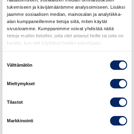
tukemiseen ja kävijämäärämme analysoimiseen. Lisäksi
jaamme sosiaalisen median, mainosalan ja analytiikka-
alan kumppaneillemme tietoja siitä, miten käytät
sivustoamme. Kumppanimme voivat yhdistää näitä
tietoja muihin tietoihin, joita olet antanut heille tai joita on
kerätty, kun olet käyttänyt heidän palvelujaan.
Suostumuksen
Välttämätön
valinta
Vierasvenesatama
Mieltymykset
Korpoström
Tilastot
Rentoudu täyden palvelun vierassatamassa!
Keskiajalta lähtien Korpoström on ollut tärkeä
Markkinointi
merenkulun solmukohta Saaristomerellä.