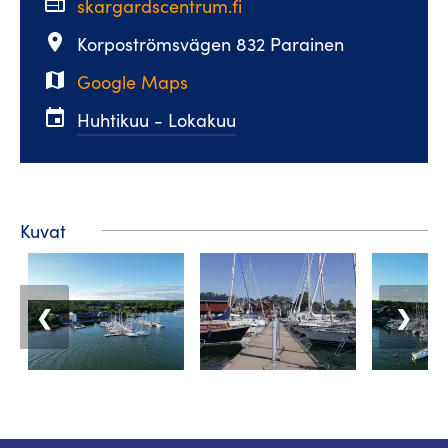
web
skargardscentrum.fi
place
Korpoströmsvägen 832 Parainen
map
Google Maps
event
Huhtikuu - Lokakuu
Kuvat
❮
❯