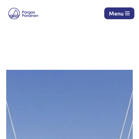
Menu
Siirry
suoraan
sisältöön