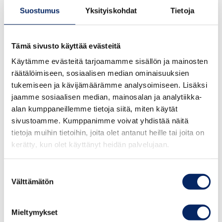
Suostumus
Yksityiskohdat
Tietoja
Tämä sivusto käyttää evästeitä
Käytämme evästeitä tarjoamamme sisällön ja mainosten
räätälöimiseen, sosiaalisen median ominaisuuksien
tukemiseen ja kävijämäärämme analysoimiseen. Lisäksi
HAMA Jakelutie valmennus 5_4_23
jaamme sosiaalisen median, mainosalan ja analytiikka-
alan kumppaneillemme tietoja siitä, miten käytät
tehnyt
lotta
15.05.2023
sivustoamme. Kumppanimme voivat yhdistää näitä
tietoja muihin tietoihin, joita olet antanut heille tai joita on
Produkt digital närvaro och köpbarhetsutbildning –
kerätty, kun olet käyttänyt heidän palvelujaan.
Kari Halonen och Nea Vuoti från ToolBox Consulting
och Juha Sorjonen från Avidly Matkailun
Suostumuksen
jakelukanavat -valmennus – Kari Halonen…
Read
Välttämätön
valinta
More »
Mieltymykset