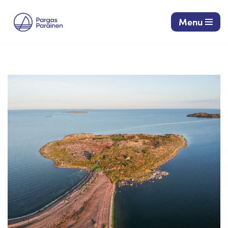
Menu
Siirry
suoraan
sisältöön