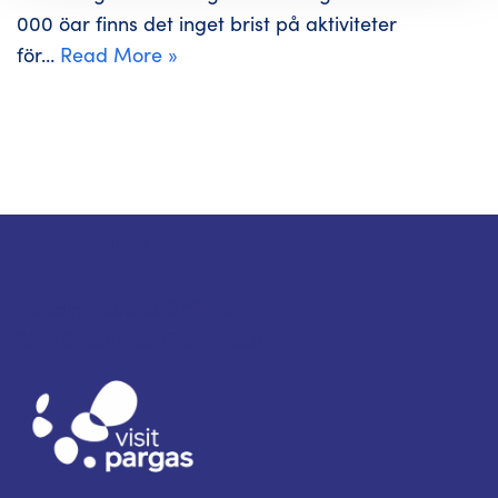
000 öar finns det inget brist på aktiviteter
för…
Read More »
Matkailuneuvonta
Puhelin: +358 400 117 123
Sähköposti: visit@pargas.fi