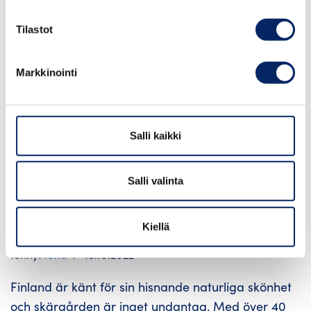
Tilastot
Markkinointi
Salli kaikki
Salli valinta
9 aktiviteettia lasten kanssa
saaristossa
Kiellä
tehnyt
lotta
18.10.2022
Finland är känt för sin hisnande naturliga skönhet
och skärgården är inget undantag. Med över 40