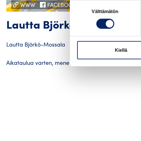
WWW
FACEBOOK
INSTAGRAM
Suostumuksen
Välttämätön
valinta
Lautta Björkö-Mossala
Lautta Björkö-Mossala
Kiellä
Aikataulua varten, mene osoitteeseen
https://www.fin