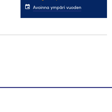
event
Avoinna ympäri vuoden