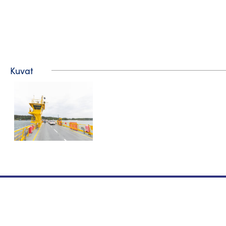
Kuvat
Matkailuneuvonta
Puhelin: +358 400 117 123