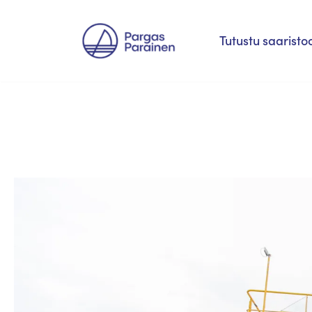
Siirry
Tutustu saaristo
suoraan
sisältöön