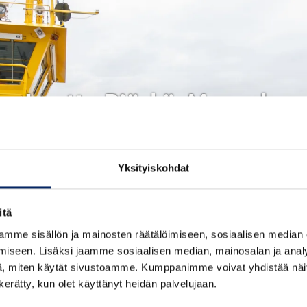
Lautta Björkö-Mossala
Yksityiskohdat
itä
mme sisällön ja mainosten räätälöimiseen, sosiaalisen median
iseen. Lisäksi jaamme sosiaalisen median, mainosalan ja analy
, miten käytät sivustoamme. Kumppanimme voivat yhdistää näitä t
n kerätty, kun olet käyttänyt heidän palvelujaan.