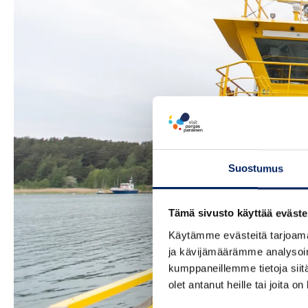
Suostumus
Tämä sivusto käyttää eväste
Käytämme evästeitä tarjoama
ja kävijämäärämme analysoim
kumppaneillemme tietoja siitä
olet antanut heille tai joita o