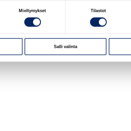
Mieltymykset
Tilastot
Salli valinta
ferries.fi