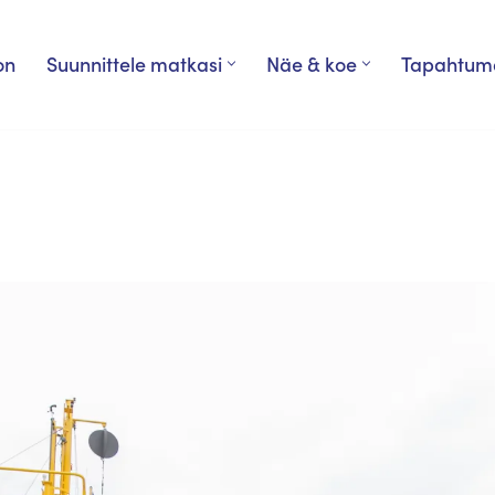
on
Suunnittele matkasi
Näe & koe
Tapahtum