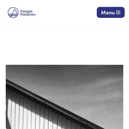
Menu
Siirry
suoraan
sisältöön