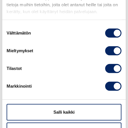
tietoja muihin tietoihin, joita olet antanut heille tai joita on
kerätty, kun olet käyttänyt heidän palvelujaan.
Suostumuksen
Välttämätön
valinta
Nagu Distillery Tour
Mieltymykset
Tilastot
Tule katsomaan, miten Nauvon tislaamo toimii
Turun saaristossa!
Markkinointi
Lue lisää
Salli kaikki
email
info@nagudistillery.com
phone
+358 40 559 6031