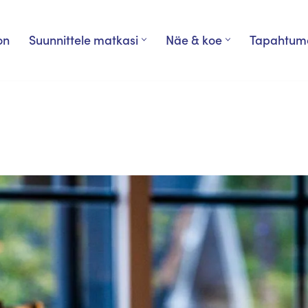
on
Suunnittele matkasi
Näe & koe
Tapahtum