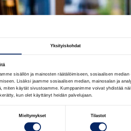
Paraisten Portti ravintola
Yksityiskohdat
itä
mme sisällön ja mainosten räätälöimiseen, sosiaalisen median
iseen. Lisäksi jaamme sosiaalisen median, mainosalan ja analy
, miten käytät sivustoamme. Kumppanimme voivat yhdistää näitä t
n kerätty, kun olet käyttänyt heidän palvelujaan.
Mieltymykset
Tilastot