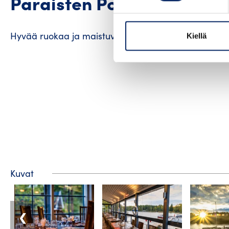
Paraisten Portti ravintola
Hyvää ruokaa ja maistuvia juomia mahtavassa mer
Kiellä
Kuvat
❮