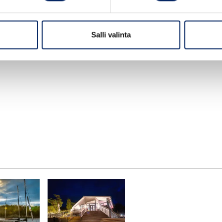
imaisemassa!
Salli valinta