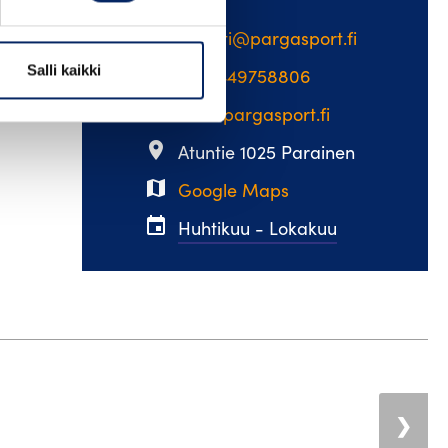
email
myynti@pargasport.fi
Salli kaikki
phone
+358449758806
web
www.pargasport.fi
place
Atuntie 1025 Parainen
map
Google Maps
event
Huhtikuu - Lokakuu
❯