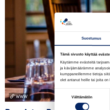
Suostumus
Tämä sivusto käyttää eväste
Käytämme evästeitä tarjoama
ja kävijämäärämme analysoim
kumppaneillemme tietoja siitä
olet antanut heille tai joita o
Suostumuksen
WWW
Välttämätön
valinta