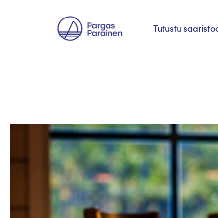
Siirry
Tutustu saaristo
suoraan
sisältöön