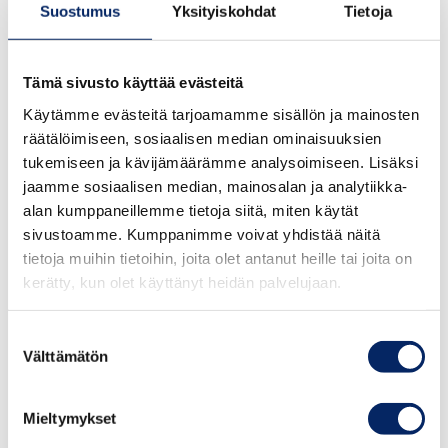
Suostumus
Yksityiskohdat
Tietoja
Tämä sivusto käyttää evästeitä
Käytämme evästeitä tarjoamamme sisällön ja mainosten
räätälöimiseen, sosiaalisen median ominaisuuksien
tukemiseen ja kävijämäärämme analysoimiseen. Lisäksi
jaamme sosiaalisen median, mainosalan ja analytiikka-
alan kumppaneillemme tietoja siitä, miten käytät
sivustoamme. Kumppanimme voivat yhdistää näitä
tietoja muihin tietoihin, joita olet antanut heille tai joita on
kerätty, kun olet käyttänyt heidän palvelujaan.
Suostumuksen
Välttämätön
valinta
Saariston taikaa
Joogaretriitti 5. – 7.5.
Mieltymykset