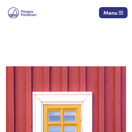
Menu
Siirry
suoraan
sisältöön