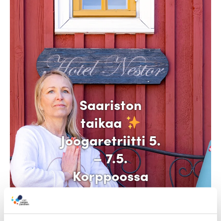
Saariston
taikaa
Joogaretriitti 5.
– 7.5.
Korppoossa