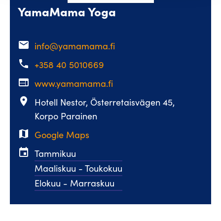
YamaMama Yoga
email
info@yamamama.fi
phone
+358 40 5010669
web
www.yamamama.fi
place
Hotell Nestor, Österretaisvägen 45,
Korpo Parainen
map
Google Maps
event
Tammikuu
Maaliskuu - Toukokuu
Elokuu - Marraskuu