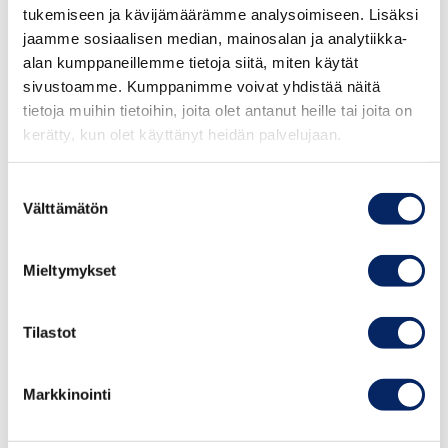
tukemiseen ja kävijämäärämme analysoimiseen. Lisäksi
jaamme sosiaalisen median, mainosalan ja analytiikka-
alan kumppaneillemme tietoja siitä, miten käytät
sivustoamme. Kumppanimme voivat yhdistää näitä
tietoja muihin tietoihin, joita olet antanut heille tai joita on
kerätty, kun olet käyttänyt heidän palvelujaan.
Suostumuksen
Välttämätön
valinta
Satamaterassi Skål!
Mieltymykset
Olemme perheystävällinen satama aivan
Tilastot
Paraisten keskustan sydämmessä.
Kävelymatkan päässä löytyy kaupat, hotelli,
Markkinointi
ranta, leikkipuisto, kulkuyhteydet, ja kaupungin
tärkeimmät nähtävyydet sekä aktiivitetit.