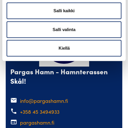
Salli kaikki
Lue lisää
Salli valinta
Kiellä
Pargas Hamn - Hamnterassen
Skål!
email
info@pargashamn.fi
phone
+358 45 3494933
web
pargashamn.fi