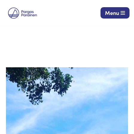
Menu
Siirry
suoraan
sisältöön