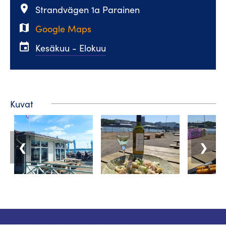
place
Strandvägen 1a Parainen
map
Google Maps
event
Kesäkuu - Elokuu
Kuvat
❮
❯
Matkailuneuvonta