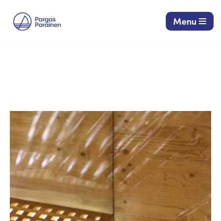
Menu
Siirry
suoraan
sisältöön