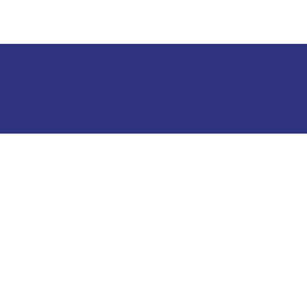
Matkailuneuvonta
Puhelin: +358 400 117 123
Sähköposti: visit@pargas.fi
Sivustollamme käytetään evästeitä (cookies).
Keräämme evästeiden avulla sivuston
kävijätilastoja ja analysoimme tietoja. Voimme
käyttää sivustojemme käytöstä kerättyä tietoa
myös tietylle selaimelle kohdennetun mainonnan