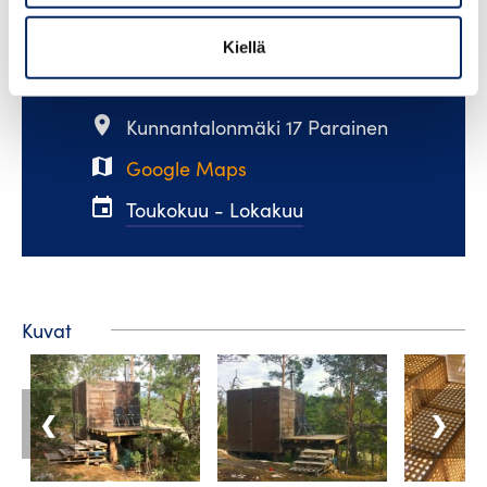
email
villa.hogbo@saaristokodit.fi
phone
+358440552253
Kiellä
web
visitinio.fi
place
Kunnantalonmäki 17 Parainen
map
Google Maps
event
Toukokuu - Lokakuu
Kuvat
❮
❯