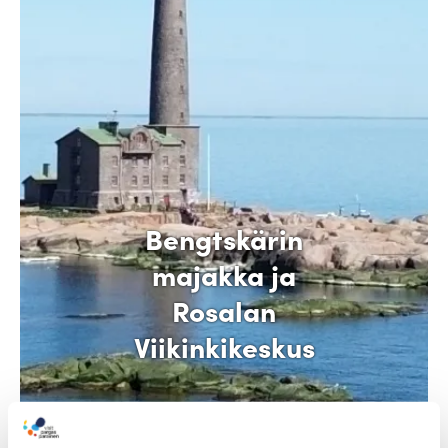
Bengtskärin
majakka ja
Rosalan
Viikinkikeskus