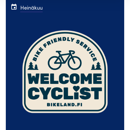
event
Heinäkuu