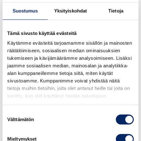
Suostumus
Yksityiskohdat
Tietoja
Tämä sivusto käyttää evästeitä
Käytämme evästeitä tarjoamamme sisällön ja mainosten
räätälöimiseen, sosiaalisen median ominaisuuksien
tukemiseen ja kävijämäärämme analysoimiseen. Lisäksi
jaamme sosiaalisen median, mainosalan ja analytiikka-
alan kumppaneillemme tietoja siitä, miten käytät
sivustoamme. Kumppanimme voivat yhdistää näitä
tietoja muihin tietoihin, joita olet antanut heille tai joita on
kerätty, kun olet käyttänyt heidän palvelujaan.
Suostumuksen
Välttämätön
valinta
Bengtskärin majakka ja
Rosalan Viikinkikeskus
Mieltymykset