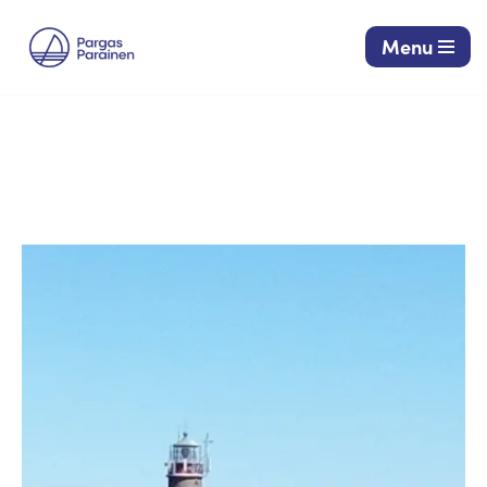
Menu
Siirry
suoraan
sisältöön