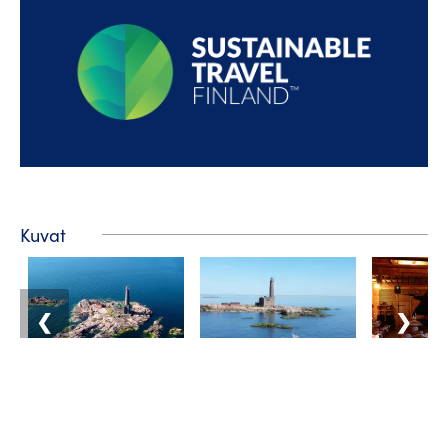
Kuvat
❮
❯