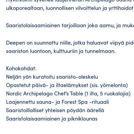
ulkoporealtaan, luonnollisen vilvoittelun ja yrttihoido
Saaristolaisaamiainen tarjoillaan joka aamu, ja muk
Deepen on suunnattu niille, jotka haluavat viipyä
saariston luontoon, kulttuuriin ja tunnelmaan.
Kohokohdat:
Neljän yön kuratoitu saaristo-oleskelu
Opastetut päivä- ja iltaelämykset (sis. yömelonta)
Nordic Archipelago Chef’s Table (1 ilta, 5 ruokalajia)
Laajennettu sauna- ja Forest Spa -rituaali
Saaristoillalliset yhteisen pöydän äärellä
Saaristolaisaamiainen ja pikniklounas