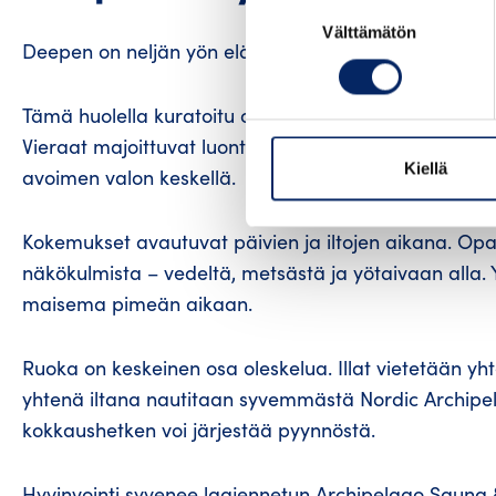
Suostumuksen
Välttämätön
valinta
Deepen on neljän yön elämys, joka syventää yhteyt
Tämä huolella kuratoitu oleskelu antaa aikaa asett
Vieraat majoittuvat luontohenkiseen glamping-majoi
Kiellä
avoimen valon keskellä.
Kokemukset avautuvat päivien ja iltojen aikana. Opa
näkökulmista – vedeltä, metsästä ja yötaivaan alla.
maisema pimeän aikaan.
Ruoka on keskeinen osa oleskelua. Illat vietetään yhte
yhtenä iltana nautitaan syvemmästä Nordic Archipel
kokkaushetken voi järjestää pyynnöstä.
Hyvinvointi syvenee laajennetun Archipelago Sauna &