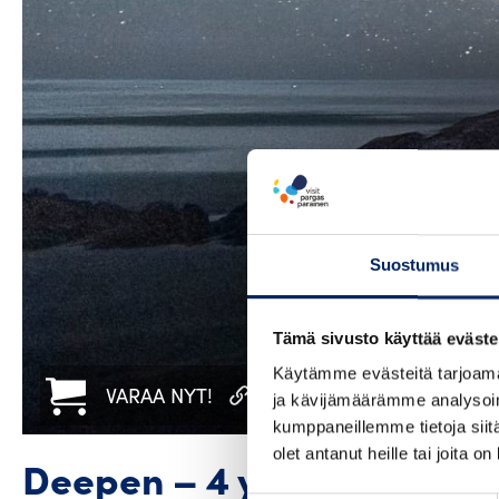
Suostumus
Tämä sivusto käyttää eväste
Käytämme evästeitä tarjoama
VARAA NYT!
WWW
INSTAGRAM
ja kävijämäärämme analysoim
kumppaneillemme tietoja siitä
olet antanut heille tai joita o
Deepen – 4 yön saaristoe