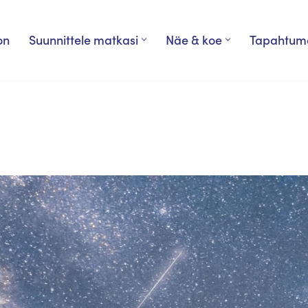
on
Suunnittele matkasi
Näe & koe
Tapahtum