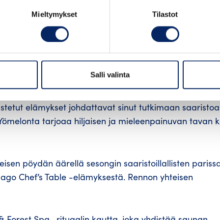
Mieltymykset
Tilastot
tä elämään Suomen saaristossa, Turun saariston sydäm
ua luonnolliseen rytmiin ja syventyä ympäröivään mais
tukseen tai pieneen off-grid-mökkiin metsän, meren j
Salli valinta
stetut elämykset johdattavat sinut tutkimaan saaristoa
 Yömelonta tarjoaa hiljaisen ja mieleenpainuvan tavan 
isen pöydän äärellä sesongin saaristoillallisten parissa
ago Chef’s Table -elämyksestä. Rennon yhteisen
 Forest Spa -rituaalin kautta, joka yhdistää saunan,