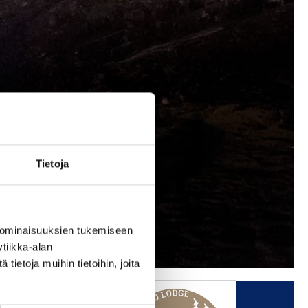
Tietoja
 ominaisuuksien tukemiseen
tiikka-alan
ietoja muihin tietoihin, joita