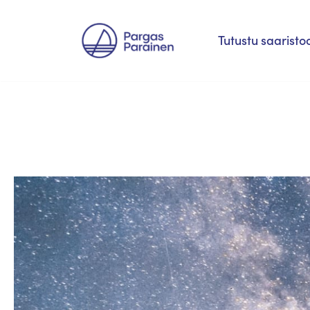
Siirry
Tutustu saaristo
suoraan
sisältöön