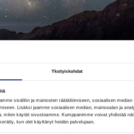
Yksityiskohdat
itä
mme sisällön ja mainosten räätälöimiseen, sosiaalisen median
iseen. Lisäksi jaamme sosiaalisen median, mainosalan ja analy
, miten käytät sivustoamme. Kumppanimme voivat yhdistää näitä t
n kerätty, kun olet käyttänyt heidän palvelujaan.
lämys