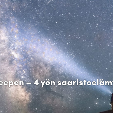
eepen – 4 yön saaristoeläm