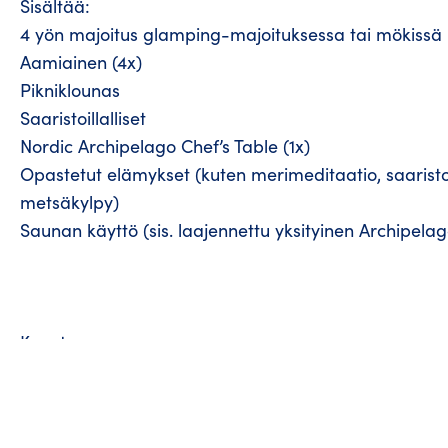
Sisältää:
4 yön majoitus glamping-majoituksessa tai mökissä
Aamiainen (4x)
Pikniklounas
Saaristoillalliset
Nordic Archipelago Chef’s Table (1x)
Opastetut elämykset (kuten merimeditaatio, saarist
metsäkylpy)
Saunan käyttö (sis. laajennettu yksityinen Archipelag
Kuvat
❮