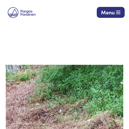
Menu
Siirry
suoraan
sisältöön