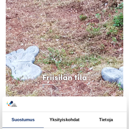
Friisilän tila
Suostumus
Yksityiskohdat
Tietoja