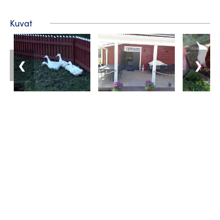
Kuvat
❮
❯
Matkailuneuvonta
Puhelin: +358 400 117 123
Sähköposti: visit@pargas.fi