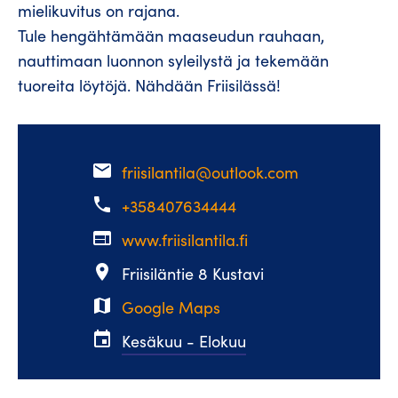
mielikuvitus on rajana.
Tule hengähtämään maaseudun rauhaan,
nauttimaan luonnon syleilystä ja tekemään
tuoreita löytöjä. Nähdään Friisilässä!
email
friisilantila@outlook.com
phone
+358407634444
web
www.friisilantila.fi
place
Friisiläntie 8 Kustavi
map
Google Maps
event
Kesäkuu - Elokuu