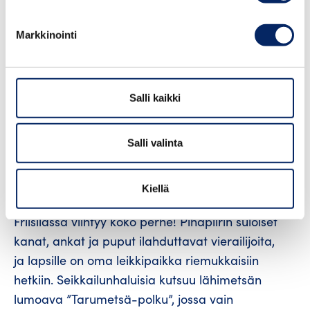
Kustavissa sijaitseva Friisilän tila on täydellinen
pysähdyspaikka kaikille hyvän ruoan ja
Markkinointi
kiireettömän tunnelman ystäville.
Kesäkahvilamme kutsuu nauttimaan
herkullisista hetkistä, ja kesäsesongin kruunaa
Salli kaikki
maistuva kotiruokalounaamme.
Tilapuodistamme löydät parhaat maut suoraan
omilta pelloiltamme: tarjolla on tuoreita
Salli valinta
perunoita, vihanneksia, makeita marjoja ja
loistavia kesäkukkia. Valikoimaa täydentävät
Kiellä
tarkoin valitut lähialueen tuottajien herkut.
Friisilässä viihtyy koko perhe! Pihapiirin suloiset
kanat, ankat ja puput ilahduttavat vierailijoita,
ja lapsille on oma leikkipaikka riemukkaisiin
hetkiin. Seikkailunhaluisia kutsuu lähimetsän
lumoava ”Tarumetsä-polku”, jossa vain