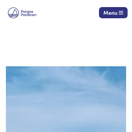
Menu
Siirry
suoraan
sisältöön