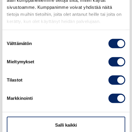
alan kumppaneillemme tietoja siitä, miten käytät
sivustoamme. Kumppanimme voivat yhdistää näitä
tietoja muihin tietoihin, joita olet antanut heille tai joita on
kerätty, kun olet käyttänyt heidän palvelujaan.
Suostumuksen
Välttämätön
valinta
Herkkujen virta, Aurajoentien
Mieltymykset
matkailureitit
Tilastot
Herkkujen virta – kulinaristinen matka Aurajoen
Markkinointi
vartta pitkin
Lue lisää
Salli kaikki