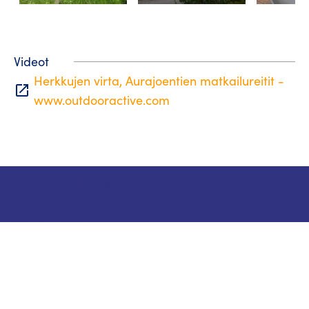
Videot
Herkkujen virta, Aurajoentien matkailureitit -
open_in_new
www.outdooractive.com
Matkailuneuvonta
Puhelin: +358 400 117 123
Sähköposti: visit@pargas.fi