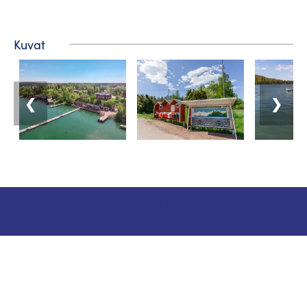
Kuvat
❮
❯
Matkailuneuvonta
Puhelin: +358 400 117 123
Sähköposti: visit@pargas.fi