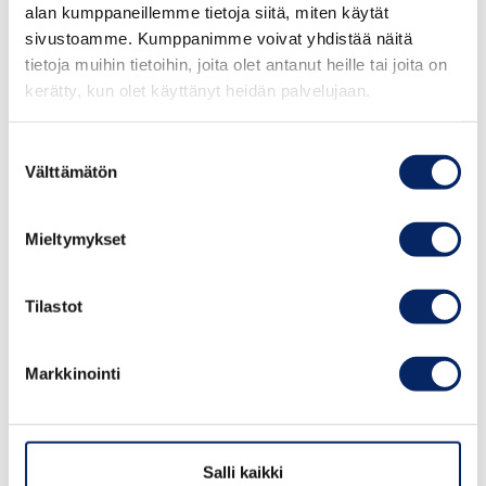
alan kumppaneillemme tietoja siitä, miten käytät
sivustoamme. Kumppanimme voivat yhdistää näitä
tietoja muihin tietoihin, joita olet antanut heille tai joita on
kerätty, kun olet käyttänyt heidän palvelujaan.
Suostumuksen
Välttämätön
valinta
Houtskari - Houtskär
Mieltymykset
Täällä saat nauttia rauhallisesta
Tilastot
maalaisromantiikasta keskellä paratiisia! Varaa
riittävästi aikaa vierailulle, äläkä hosu
Markkinointi
Houtskarin halki. Tänne on vain kolmen tunnin
kaunis ajomatka Turusta.
Salli kaikki