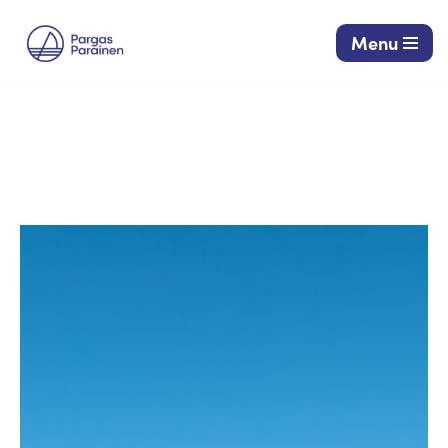
Menu
Siirry
suoraan
sisältöön