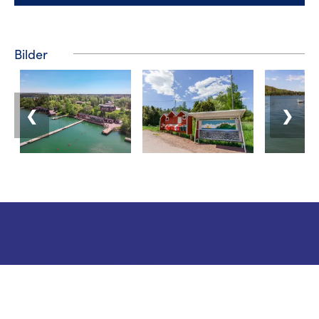
Bilder
❮
❯
Turistinformation
Telefon: +358 400 117 123
E-post: visit@pargas.fi