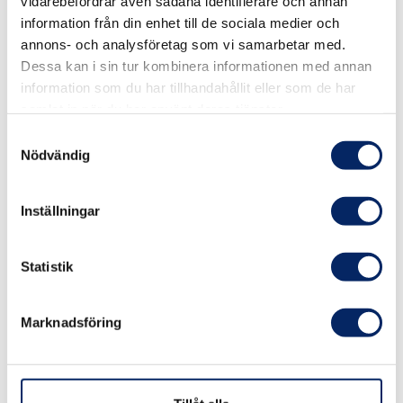
vidarebefordrar även sådana identifierare och annan
information från din enhet till de sociala medier och
annons- och analysföretag som vi samarbetar med.
Dessa kan i sin tur kombinera informationen med annan
information som du har tillhandahållit eller som de har
samlat in när du har använt deras tjänster.
Samtyckesval
Nödvändig
Houtskär - Houtskari
Inställningar
Här får du njuta av det lantliga romantiska
Statistik
lugnet mitt i paradiset! Ta god tid på dig och
rusa inte igenom Houtskär. För att komma hit
Marknadsföring
är det endast tre timmars vacker bilfärd från
Åbo.