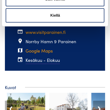
email
visit@pargas.fi
Kiellä
phone
+358 400 117123
web
www.visitparainen.fi
place
Norrby Hamn 9 Parainen
map
Google Maps
event
Kesäkuu - Elokuu
Kuvat
❮
❯