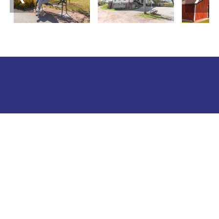
Matkailuneuvonta
Puhelin: +358 400 117 123
Sähköposti: visit@pargas.fi
Sivustollamme käytetään evästeitä (cookies).
Keräämme evästeiden avulla sivuston
kävijätilastoja ja analysoimme tietoja. Voimme