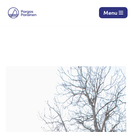
Menu
Siirry
suoraan
sisältöön