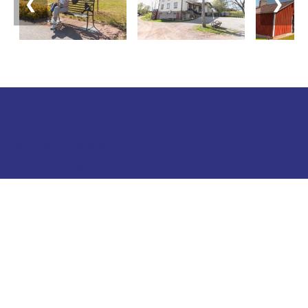
❮
❯
Turistinformation
Telefon: +358 400 117 123
E-post: visit@pargas.fi
Vår webbplats använder cookies. Vi använder
cookies för att samla in och analysera statistik över