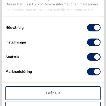
Dessa kan i sin tur kombinera informationen med annan
information som du har tillhandahållit eller som de har
samlat in när du har använt deras tjänster.
Samtyckesval
Nödvändig
Iniö turistinformation
Inställningar
Statistik
Iniö turistinformation hittar du i gästhamnen i
Norrby.
Marknadsföring
Tillåt alla
Visit Pargas | Visit Parainen