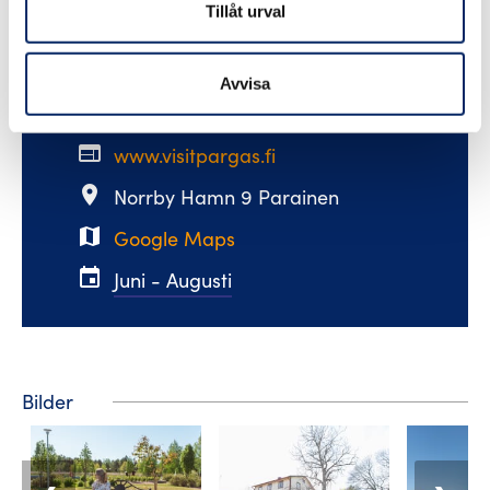
Tillåt urval
email
visit@pargas.fi
Avvisa
phone
+358 400 117123
web
www.visitpargas.fi
place
Norrby Hamn 9 Parainen
map
Google Maps
event
Juni - Augusti
Bilder