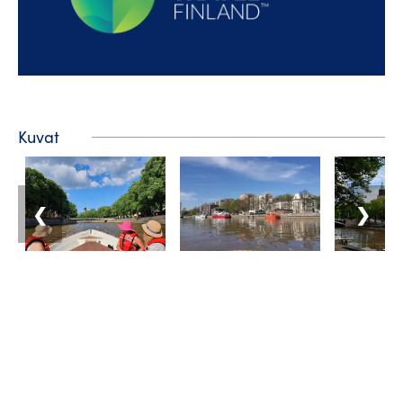
Kuvat
❮
❯
Matkailuneuvonta
Puhelin: +358 400 117 123