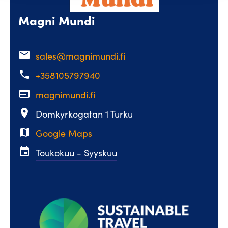
Magni Mundi
email
sales@magnimundi.fi
phone
+358105797940
web
magnimundi.fi
place
Domkyrkogatan 1 Turku
map
Google Maps
event
Toukokuu - Syyskuu