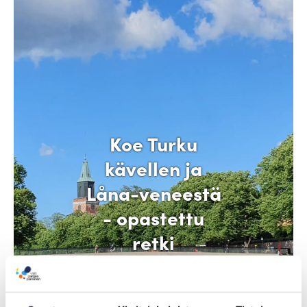
Koe Turku
kävellen ja
Låna-veneestä
- opastettu
retki