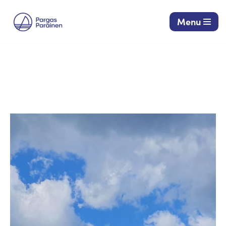
Menu
Siirry
suoraan
sisältöön