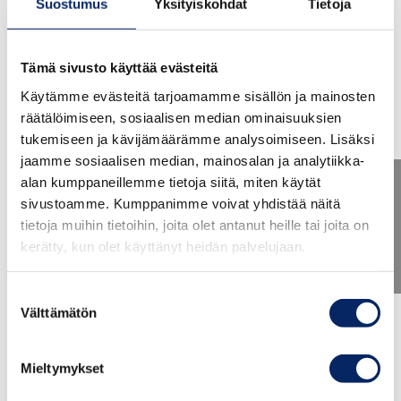
Suostumus
Yksityiskohdat
Tietoja
Tämä sivusto käyttää evästeitä
Käytämme evästeitä tarjoamamme sisällön ja mainosten
räätälöimiseen, sosiaalisen median ominaisuuksien
tukemiseen ja kävijämäärämme analysoimiseen. Lisäksi
jaamme sosiaalisen median, mainosalan ja analytiikka-
alan kumppaneillemme tietoja siitä, miten käytät
sivustoamme. Kumppanimme voivat yhdistää näitä
tietoja muihin tietoihin, joita olet antanut heille tai joita on
kerätty, kun olet käyttänyt heidän palvelujaan.
Suostumuksen
Välttämätön
valinta
Koe Turku kävellen ja Låna-
veneestä - opastettu retki
Mieltymykset