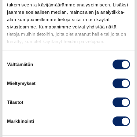
tukemiseen ja kävijämäärämme analysoimiseen. Lisäksi
jaamme sosiaalisen median, mainosalan ja analytiikka-
alan kumppaneillemme tietoja siitä, miten käytät
sivustoamme. Kumppanimme voivat yhdistää näitä
tietoja muihin tietoihin, joita olet antanut heille tai joita on
kerätty, kun olet käyttänyt heidän palvelujaan.
Suostumuksen
Välttämätön
valinta
Leipomo Tuulisolmu
Mieltymykset
Tuoreita leivonnaisia, kylmiä ja kuumia juomia
Tilastot
sekä jäätelöä. Arkisin lounasta noutopöydästä.
Markkinointi
email