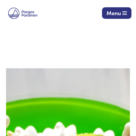
Menu
Siirry
suoraan
sisältöön