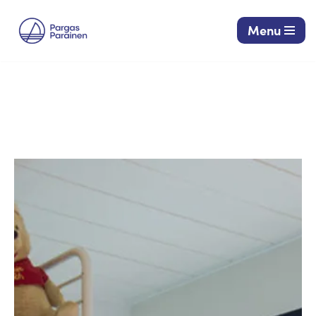
Menu
Siirry
suoraan
sisältöön