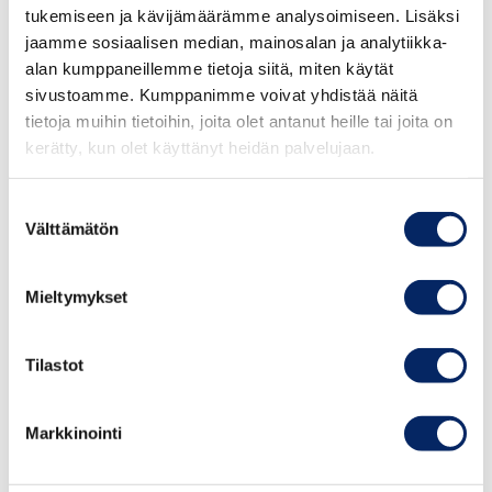
tukemiseen ja kävijämäärämme analysoimiseen. Lisäksi
jaamme sosiaalisen median, mainosalan ja analytiikka-
alan kumppaneillemme tietoja siitä, miten käytät
sivustoamme. Kumppanimme voivat yhdistää näitä
tietoja muihin tietoihin, joita olet antanut heille tai joita on
kerätty, kun olet käyttänyt heidän palvelujaan.
Villa Högbo
Suostumuksen
Välttämätön
valinta
Villa Högbo tarjoaa kodinomaista majoitusta ja
stressitöntä liikkumista oman aikataulun
Mieltymykset
mukaan, vuodenajasta toiseen. Talvellakin
Iniöön kulkee useita ilmaisia lauttavuoroja
Tilastot
vuorokaudessa.
Villa Högbo sijaitsee luonnonkauniissa Iniön
Markkinointi
saaristossa, rengastien varrella, Norrbyn
vilkkaassa kyläyhteisössä ja aivan Sophia