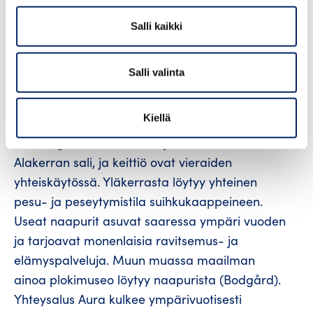
Wilhelminan (rak. 1797 – 1800) harmaakivikirkon
kupeessa.
Salli kaikki
Villa Högbo on vuonna 1933 alkujaan Iniön
kunnantaloksi rakennettu mansardikattoinen
Salli valinta
hirsihuvila, joka tarjoaa erinomaiset puitteet
omatoimiseen matkailuun ja yritysten
Kiellä
rentoutumiseen.
Villa Högbossa on 5 wc:tä ja kolme keittiötä.
Alakerran sali, ja keittiö ovat vieraiden
yhteiskäytössä. Yläkerrasta löytyy yhteinen
pesu- ja peseytymistila suihkukaappeineen.
Useat naapurit asuvat saaressa ympäri vuoden
ja tarjoavat monenlaisia ravitsemus- ja
elämyspalveluja. Muun muassa maailman
ainoa plokimuseo löytyy naapurista (Bodgård).
Yhteysalus Aura kulkee ympärivuotisesti