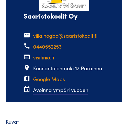
Saaristokodit Oy
email
villa.hogbo@saaristokodit.fi
phone
0440552253
web
visitinio.fi
place
Kunnantalonmäki 17 Parainen
map
Google Maps
event
Avoinna ympäri vuoden
Kuvat