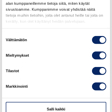
alan kumppaneillemme tietoja siitä, miten käytät
sivustoamme. Kumppanimme voivat yhdistää näitä
tietoja muihin tietoihin, joita olet antanut heille tai joita on
kerätty, kun olet käyttänyt heidän palvelujaan.
Suostumuksen
Välttämätön
valinta
Taksi venekuljetuksia
Mieltymykset
Saaristomerellä
Tilastot
Kun tarvitset kuljetusta saarelta saarelle tai
haluat viettää merellisen päivän
Markkinointi
Saaristomerellä, kansallispuiston ainutlaatuista
luontoa ihailemassa. Ota rohkeasti yhteyttä, niin
katsotaan miten voisimme palvella sinua
Salli kaikki