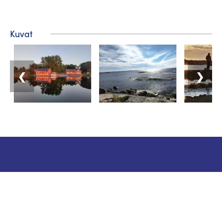
Kuvat
❮
❯
Matkailuneuvonta
Puhelin: +358 400 117 123
Sähköposti: visit@pargas.fi