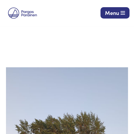
Menu
Siirry
suoraan
sisältöön