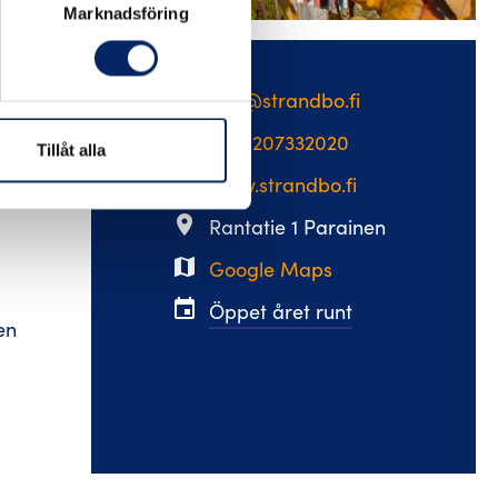
Marknadsföring
email
info@strandbo.fi
en.
phone
+358207332020
Tillåt alla
web
www.strandbo.fi
place
Rantatie 1 Parainen
map
Google Maps
event
Öppet året runt
en