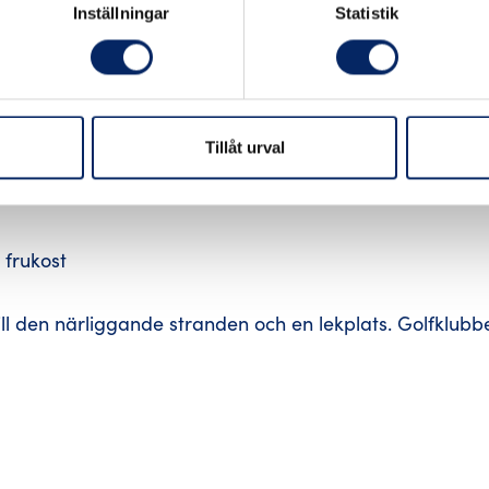
Inställningar
Statistik
 beläget i den pittoreska staden Pargas vid Skärgårdsväg
Tillåt urval
ch hårtork.
 frukost
ill den närliggande stranden och en lekplats. Golfklubb