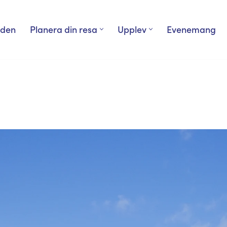
rden
Planera din resa
Upplev
Evenemang