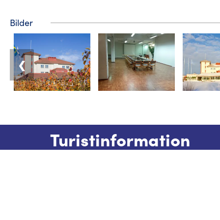
Bilder
❮
Turistinformation
Telefon: +358 400 117 123
E-post: visit@pargas.fi
Vår webbplats använder cookies. Vi