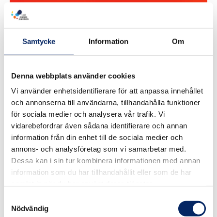
Samtycke
Information
Om
Denna webbplats använder cookies
Vi använder enhetsidentifierare för att anpassa innehållet
och annonserna till användarna, tillhandahålla funktioner
för sociala medier och analysera vår trafik. Vi
vidarebefordrar även sådana identifierare och annan
information från din enhet till de sociala medier och
annons- och analysföretag som vi samarbetar med.
Dessa kan i sin tur kombinera informationen med annan
information som du har tillhandahållit eller som de har
samlat in när du har använt deras tjänster.
Samtyckesval
Jurmo Kulturstig – För
Nödvändig