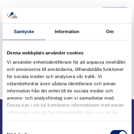
Menu
Hoppa
till
Samtycke
Information
Om
innehåll
Home
»
Houtskär
Denna webbplats använder cookies
Houtskär
Vi använder enhetsidentifierare för att anpassa innehållet
och annonserna till användarna, tillhandahålla funktioner
för sociala medier och analysera vår trafik. Vi
vidarebefordrar även sådana identifierare och annan
information från din enhet till de sociala medier och
annons- och analysföretag som vi samarbetar med.
Turistinformation
Dessa kan i sin tur kombinera informationen med annan
information som du har tillhandahållit eller som de har
samlat in när du har använt deras tjänster.
Telefon: +358 400 117 123
Samtyckesval
E-post: visit@pargas.fi