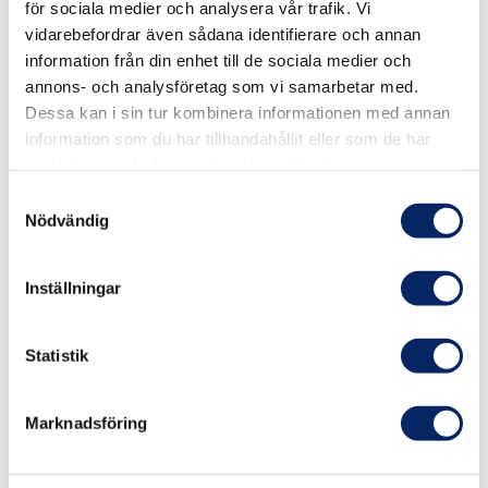
för sociala medier och analysera vår trafik. Vi
11.10, retur kl 20.30. Turerna bör beställas i förväg via
vidarebefordrar även sådana identifierare och annan
bokningssystemet.
information från din enhet till de sociala medier och
annons- och analysföretag som vi samarbetar med.
Dessa kan i sin tur kombinera informationen med annan
information som du har tillhandahållit eller som de har
Boka förbindelsebåten här
samlat in när du har använt deras tjänster.
Samtyckesval
Nödvändig
Aspö
Inställningar
Aspö erbjuder en kombination av kultur, historia,
Statistik
natur och gemenskap som ger en autentisk och
minnesvärd skärgårdsupplevelse. Aspö arbetar
Marknadsföring
aktivt med hållbarhet och naturskydd, vilket gör det
till en förebild för hållbar turism i skärgården.