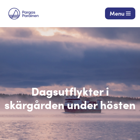
Menu
Hoppa
till
innehåll
Dagsutflykter i
skärgården under hösten