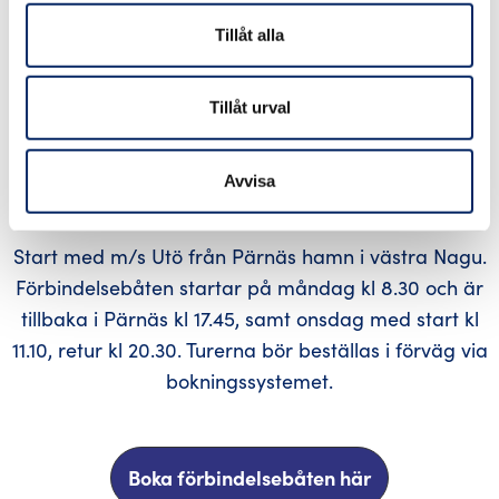
Besökare uppmuntras att respektera naturen och
bidra till bevarandet av öns ekosystem. Ön har en
Tillåt alla
gästhamn, en vedeldad bastu, fiskförsäljning och ett
café-butik (sommartid) samt en naturstig. På ön
Tillåt urval
fiskas och röks det direkt till besökarnas matbord.
Aspö är också känd för sin spelmanstradition som
Avvisa
märks och hörs under Aspös sommarkvällar.
Start med m/s Utö från Pärnäs hamn i västra Nagu.
Förbindelsebåten startar på måndag kl 8.30 och är
tillbaka i Pärnäs kl 17.45, samt onsdag med start kl
11.10, retur kl 20.30. Turerna bör beställas i förväg via
bokningssystemet.
Boka förbindelsebåten här