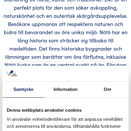
perfekt plats för den som söker avkoppling,
naturskönhet och en autentisk skärgårdsupplevelse.
Besökare uppmanas att respektera naturen och
bidra till bevarandet av öns unika miljö. Nötö har en
lång historia som sträcker sig tillbaka till
medeltiden. Det finns historiska byggnader och
lämningar som berättar om öns förflutna, inklusive
Nötö kyrka som är en central punkt på ön. Förutom
fågelskådning och vandring finns det möjligheter till
fiske och paddling (bör förhandsbokas). Ön har
flera stigar och leder som gör det enkelt att
Samtycke
Information
Om
utforska dess olika delar.
Denna webbplats använder cookies
Start med m/s Utö från Pärnäs hamn i västra Nagu.
Vi använder enhetsidentifierare för att anpassa innehållet
Förbindelsebåten startar på måndag kl 8.30 och är
och annonserna till användarna, tillhandahålla funktioner
tillbaka i Pärnäs kl 17.45, samt onsdag med start kl