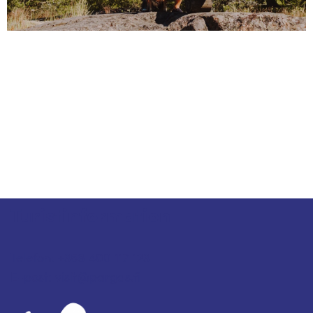
Turistinformation
Telefon: +358 400 117 123
E-post: visit@pargas.fi