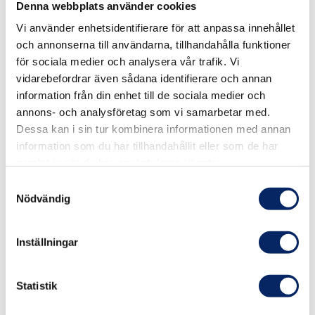
Denna webbplats använder cookies
Vi använder enhetsidentifierare för att anpassa innehållet
och annonserna till användarna, tillhandahålla funktioner
för sociala medier och analysera vår trafik. Vi
vidarebefordrar även sådana identifierare och annan
information från din enhet till de sociala medier och
annons- och analysföretag som vi samarbetar med.
Dessa kan i sin tur kombinera informationen med annan
information som du har tillhandahållit eller som de har
samlat in när du har använt deras tjänster.
Samtyckesval
Nödvändig
Ruissalo Spa & Hotel – det
naturliga valet
Inställningar
Statistik
Ruissalo Spa, beläget på ön Runsala bara 15
minuters bilresa från stadskärnan, når du lätt