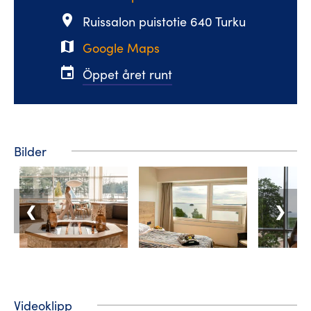
place
Ruissalon puistotie 640 Turku
map
Google Maps
event
Öppet året runt
Bilder
❮
❯
Videoklipp